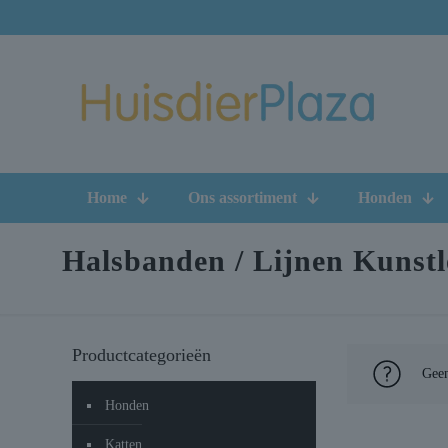
Home
Ons assortiment
Honden
Halsbanden / Lijnen Kunstl
Productcategorieën
Geen
Honden
Katten