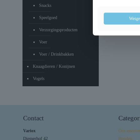
Snacks
Speelgoed
Weige
Verzorgingsproducten
Voer
Voer / Drinkbakken
Knaagdieren / Konijnen
Vogels
Contact
Categor
Variox
Ons assorti
Diemerhof 42
Honden