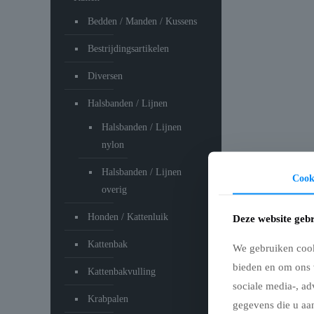
Bedden / Manden / Kussens
Bestrijdingsartikelen
Diversen
Halsbanden / Lijnen
Halsbanden / Lijnen
nylon
Halsbanden / Lijnen
Cook
overig
Honden / Kattenluik
Deze website gebr
Kattenbak
We gebruiken cooki
bieden en om ons 
Kattenbakvulling
sociale media-, ad
Krabpalen
gegevens die u aan