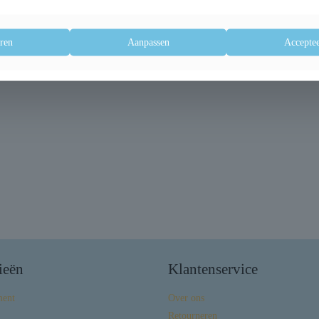
ren
Aanpassen
Acceptee
ieën
Klantenservice
ment
Over ons
Retourneren