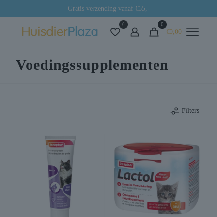
Gratis verzending vanaf €65,-
0
0
€0,00
Voedingssupplementen
Filters