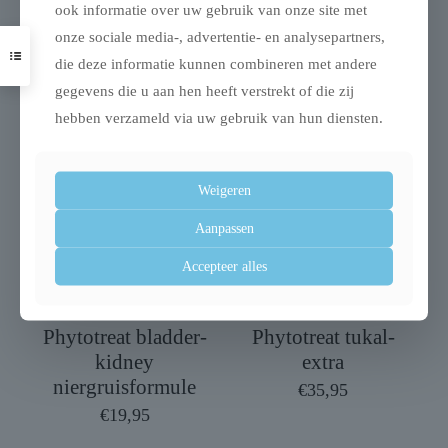
ook informatie over uw gebruik van onze site met
multivitaminepasta +
science kat huid en
onze sociale media-, advertentie- en analysepartners,
12 vitaminen
vacht
die deze informatie kunnen combineren met andere
€
10,49
€
13,25
gegevens die u aan hen heeft verstrekt of die zij
hebben verzameld via uw gebruik van hun diensten.
Weigeren
Aanpassen
Accepteer alles
Phytotreat bladder-
Phytotreat tukal-
kidney
extra
niergruisformule
€
35,95
€
19,95