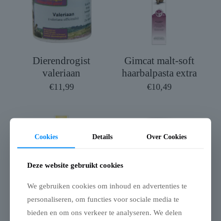
Dierendrogist
Gimcat malt-soft
valeriaan
haarbalpasta extra
€
11,99
€
10,49
Cookies
Details
Over Cookies
Deze website gebruikt cookies
We gebruiken cookies om inhoud en advertenties te
personaliseren, om functies voor sociale media te
bieden en om ons verkeer te analyseren. We delen
Gimcat
Henart pro life