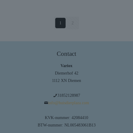
1
2
Contact
Variox
Diemerhof 42
1112 XN Diemen
31852128987
info@huisdierplaza.com
KVK-nummer: 42084410
BTW-nummer: NL005483061B13