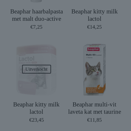
Beaphar haarbalpasta
Beaphar kitty milk
met malt duo-active
lactol
€
7,25
€
14,25
Uitverkocht
Beaphar kitty milk
Beaphar multi-vit
lactol
laveta kat met taurine
€
23,45
€
11,85