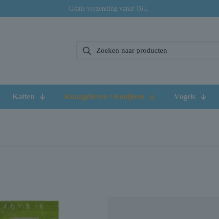
Gratis verzending vanaf €65,-
Katten
Knaagdieren / Konijnen
Vogels