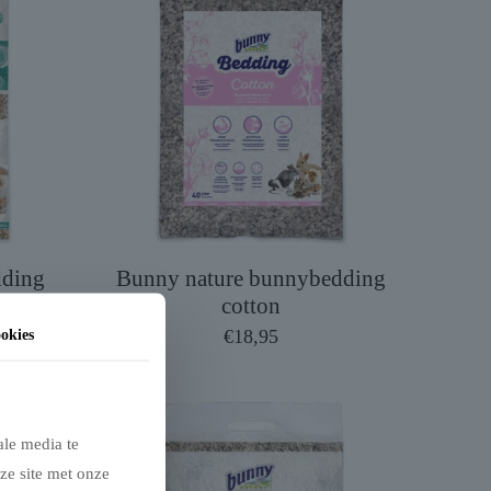
dding
Bunny nature bunnybedding
cotton
€
18,95
okies
ale media te
ze site met onze