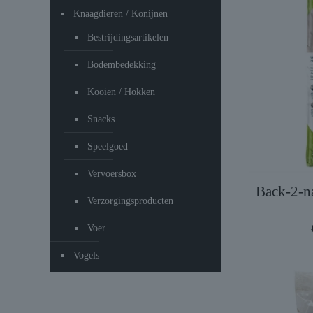
Knaagdieren / Konijnen
Bestrijdingsartikelen
Bodembedekking
Kooien / Hokken
Snacks
Speelgoed
Vervoersbox
Back-2-n
Verzorgingsproducten
Voer
Vogels