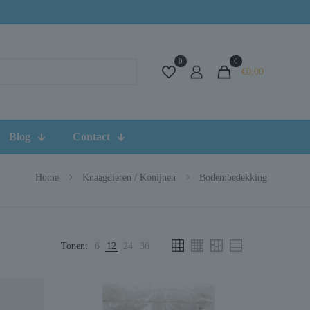
0
0
€0,00
Blog
Contact
Home
Knaagdieren / Konijnen
Bodembedekking
Tonen:
6
12
24
36