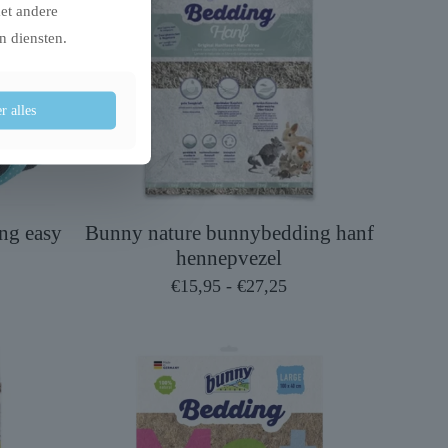
met andere
n diensten.
r alles
ng easy
Bunny nature bunnybedding hanf
hennepvezel
Prijsklasse:
€
15,95
-
€
27,25
€15,95
tot
€27,25