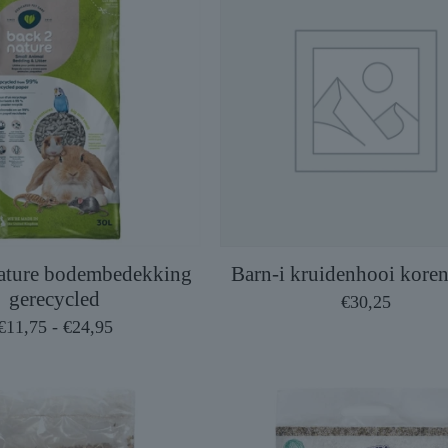
ature bodembedekking
Barn-i kruidenhooi kore
gerecycled
€
30,25
Prijsklasse:
€
11,75
-
€
24,95
€11,75
tot
€24,95