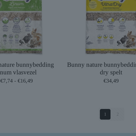
nature bunnybedding
Bunny nature bunnybeddin
inum vlasvezel
dry spelt
Prijsklasse:
€
7,74
-
€
16,49
€
34,49
€7,74
tot
€16,49
1
2