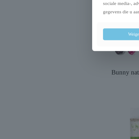
sociale media-, ad
gegevens die u aan
Weige
Bunny nat