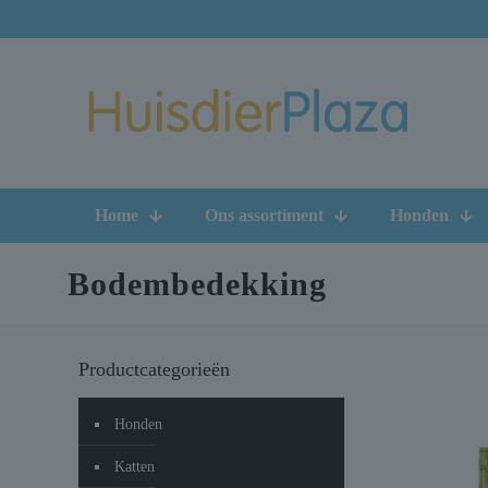
Home
Ons assortiment
Honden
Bodembedekking
Productcategorieën
Honden
Katten