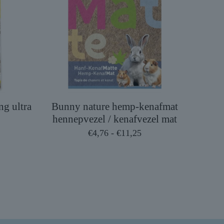
g ultra
Bunny nature hemp-kenafmat
hennepvezel / kenafvezel mat
Prijsklasse:
€
4,76
-
€
11,25
€4,76
tot
€11,25