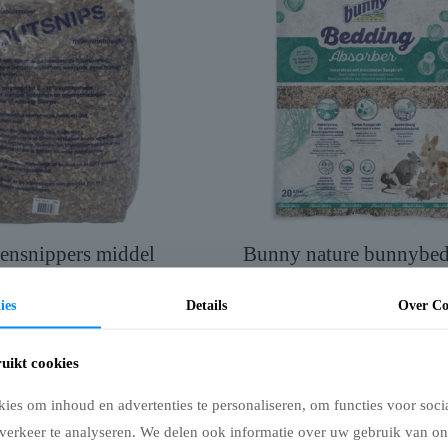
ensnippers middel
Bunny nature bunnybe
absorber
Prijsklasse:
€
10,49
-
€
22,95
€10,49
€
18,49
ies
Details
Over Co
tot
€22,95
uikt cookies
es om inhoud en advertenties te personaliseren, om functies voor soci
verkeer te analyseren. We delen ook informatie over uw gebruik van on