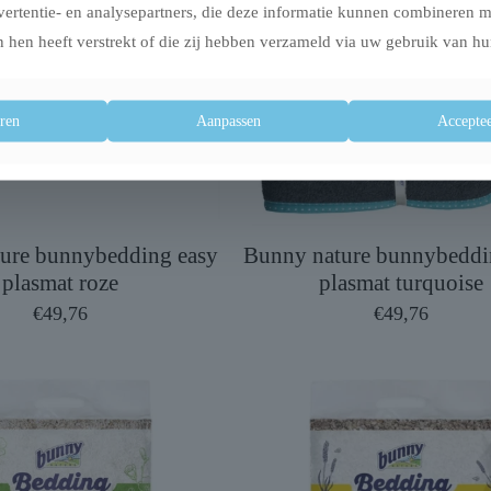
vertentie- en analysepartners, die deze informatie kunnen combineren 
 hen heeft verstrekt of die zij hebben verzameld via uw gebruik van hu
ren
Aanpassen
Acceptee
ure bunnybedding easy
Bunny nature bunnybeddi
plasmat roze
plasmat turquoise
€
49,76
€
49,76