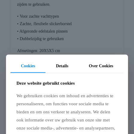
zijden te gebruiken.
• Voor zachte vachttypen
• Zachte, flexibele slickerborstel
• Afgeronde edelstalen pinnen
• Dubbelzijdig te gebruiken
Afmetingen: 20X5X5 cm
Cookies
Details
Over Cookies
Gerelateerde producten
Deze website gebruikt cookies
We gebruiken cookies om inhoud en advertenties te
personaliseren, om functies voor sociale media te
bieden en om ons verkeer te analyseren. We delen
Uitverkocht
ook informatie over uw gebruik van onze site met
onze sociale media-, advertentie- en analysepartners,