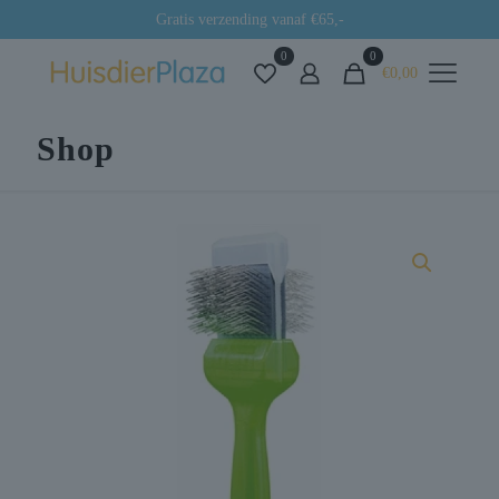
Gratis verzending vanaf €65,-
0
0
€0,00
Shop