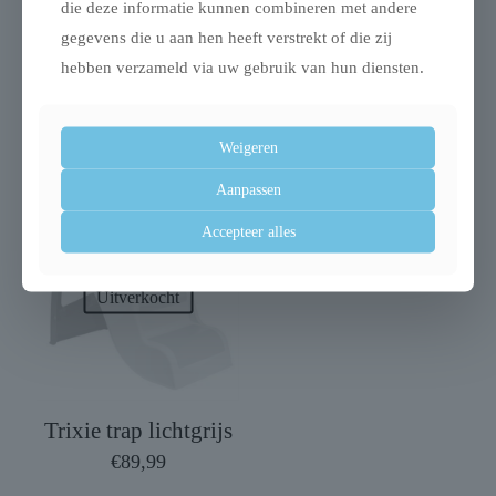
die deze informatie kunnen combineren met andere
gegevens die u aan hen heeft verstrekt of die zij
hebben verzameld via uw gebruik van hun diensten.
Trixie ren turquoise /
Trixie aqua toy
grijs
trekspeeltje tpr lime
€
49,99
€
25,98
Weigeren
Aanpassen
Accepteer alles
Uitverkocht
Trixie trap lichtgrijs
€
89,99