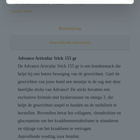
ARTIKELNUMMER:
450021
Categorieën:
Honden
,
Snacks
,
Snacks koek
Beschrijving
Aanvullende informatie
Advance Articular Stick 155 gr
De Advance Articular Stick 155 gr is een hondensnack die
helpt bij een betere beweging van de gewrichten. Geef de
gewrichten van jouw hond een steuntje in de rug met deze
heerlijke sticks van Advance! De sticks bevatten een
exclusieve formule met hyaluronzuur en omega 3, die
helpt de gewrichten soepel te houden en de mobiliteit te
herstellen. Bovendien bevat het collageen, chondroïtine en
glucosamine om het kraakbeenmetabolisme te stimuleren
en slijtage van het kraakbeen te vertragen.
Aanvullende voeding voor honden.