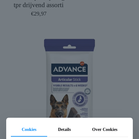
tpr drijvend assorti
€
29,97
Cookies
Details
Over Cookies