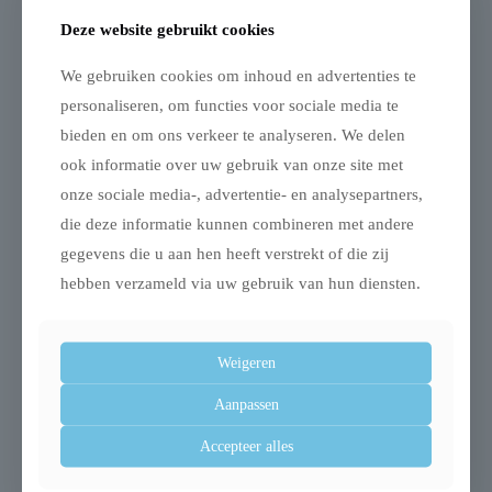
Deze website gebruikt cookies
Advance articular stick
We gebruiken cookies om inhoud en advertenties te
personaliseren, om functies voor sociale media te
bieden en om ons verkeer te analyseren. We delen
€
7,09
ook informatie over uw gebruik van onze site met
onze sociale media-, advertentie- en analysepartners,
2 op voorraad
die deze informatie kunnen combineren met andere
Advance
gegevens die u aan hen heeft verstrekt of die zij
Toevoegen aan
winkelwagen
articular
hebben verzameld via uw gebruik van hun diensten.
stick
aantal
Voor 17.00 uur besteld morgen in huis
Weigeren
14 dagen bedenktijd
Aanpassen
Veilig online betalen via iDeal
Accepteer alles