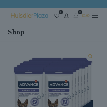
Alles voor uw huisdier op één plek
0
0
€0,00
Shop