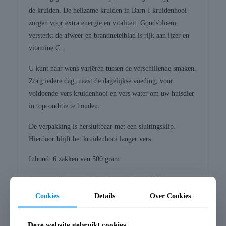
de kruiden. De heilzame kruiden in Barn-I kruidenhooi
zorgen voor extra energie en vitaliteit. Goudsbloem
versterkt de afweer en brandnetelblad is rijk aan ijzer en
vitamine C.
U kunt naar wens variëren tussen de verschillende smaken.
Zorg iedere dag, naast de dagelijkse voeding, voor
voldoende vers kruidenhooi en vers water om uw huisdier
in topconditie te houden.
De verpakking is hersluitbaar met een sluitingsklip.
Hierdoor blijft het kruidenhooi langer vers.
Inhoud: 6 zakken van 500 gram
Samenstelling: weidehooi verrijkt met 2,5%
goudsbloem en 2,5% brandnetelblad
Cookies
Details
Over Cookies
Analytische bestanddelen: ruw eiwit 7,7%, ruw vet
1,7%, ruwe celstof 26,7%, ruwe as 4,9%, mineralen
Deze website gebruikt cookies