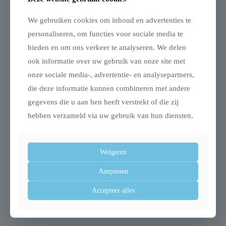
(natrium) 0,08%
We gebruiken cookies om inhoud en advertenties te
personaliseren, om functies voor sociale media te
bieden en om ons verkeer te analyseren. We delen
Gerelateerde producten
ook informatie over uw gebruik van onze site met
onze sociale media-, advertentie- en analysepartners,
die deze informatie kunnen combineren met andere
gegevens die u aan hen heeft verstrekt of die zij
hebben verzameld via uw gebruik van hun diensten.
Weigeren
Aanpassen
Snuggles draagzak
Rosewood chill ‘n’
Accepteer alles
pluche knaagdier
snooze knaagdierbed
€
17,48
€
17,75