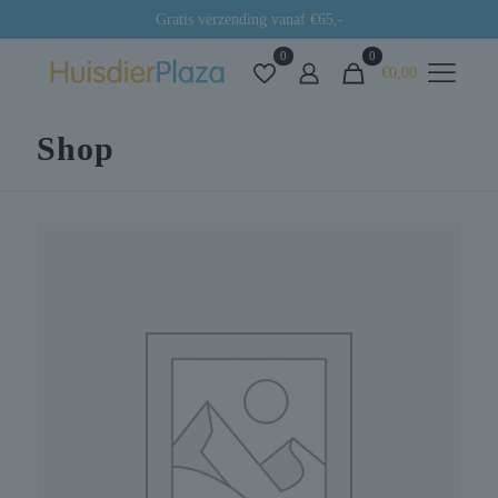
Gratis verzending vanaf €65,-
0
0
€0,00
Shop