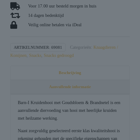
/
Voor 17.00 uur besteld morgen in huis
brandnetel
14 dagen bedenktijd
aantal
Veilig online betalen via iDeal
ARTIKELNUMMER:
69081
Categorieën:
Knaagdieren /
Konijnen
,
Snacks
,
Snacks gedroogd
Beschrijving
Aanvullende informatie
Barn-I Kruidenhooi met Goudsbloem & Brandnetel is een
aanvullende diervoeding van hooi met heerlijke kruiden
met heilzame werking.
Naast zorgvuldig geselecteerd eerste klas kwaliteitshooi is
rekening gehouden met de specifieke eigenschappen van