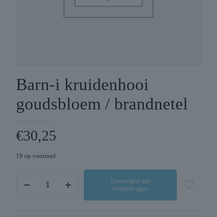
Barn-i kruidenhooi
goudsbloem / brandnetel
€
30,25
19 op voorraad
Barn-
Toevoegen aan
winkelwagen
i
kruidenhooi
goudsbloem