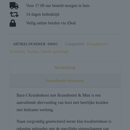
/
Voor 17.00 uur besteld morgen in huis
mint
14 dagen bedenktijd
aantal
Veilig online betalen via iDeal
ARTIKELNUMMER:
69083
Categorieën:
Knaagdieren /
Konijnen
,
Snacks
,
Snacks gedroogd
Beschrijving
Aanvullende informatie
Barn-I Kruidenhooi met Rozenbottel & Mint is een
aanvullende diervoeding van hooi met heerlijke kruiden
met heilzame werking.
Naast zorgvuldig geselecteerd eerste klas kwaliteitshooi is
rekening gehouden met de specifieke eigenschappen van