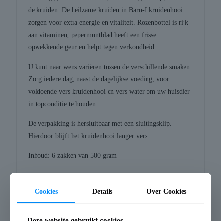
de kruiden. De heilzame kruiden in Barn-I kruidenhooi
zorgen voor extra energie en vitaliteit. Rozenbottel is rijk
aan vitaminen, pepermuntblad heeft een frisse
opwekkende geur en helpt tegen verkoudheid.
U kunt naar wens variëren tussen de verschillende smaken.
Zorg iedere dag, naast de dagelijkse voeding, voor
voldoende vers kruidenhooi en vers water om uw huisdier
in topconditie te houden.
De verpakking is hersluitbaar met een sluitingsklip.
Hierdoor blijft het kruidenhooi langer vers.
Inhoud: 6 zakken van 500 gram
Samenstelling: weidehooi verrijkt met 2,5%
rozenbotel en 2,5% pepermuntblad
Cookies
Details
Over Cookies
Analytische bestanddelen: ruw eiwit 7,7%, ruw vet
1,7%, ruwe celstof 26,7%, ruwe as 4,9%, mineralen
Deze website gebruikt cookies