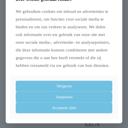
(natrium) 0,08%
We gebruiken cookies om inhoud en advertenties te
personaliseren, om functies voor sociale media te
bieden en om ons verkeer te analyseren. We delen
Gerelateerde producten
ook informatie over uw gebruik van onze site met
onze sociale media-, advertentie- en analysepartners,
die deze informatie kunnen combineren met andere
gegevens die u aan hen heeft verstrekt of die zij
hebben verzameld via uw gebruik van hun diensten.
Weigeren
Aanpassen
Beaphar geurstop
Snugglesafe
Accepteer alles
knaagdier
warmteschijf voor
knaagdieren
€
8,75
€
35,76