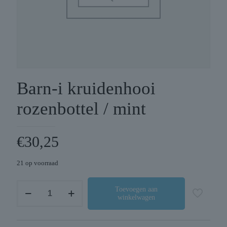
Barn-i kruidenhooi
rozenbottel / mint
€
30,25
21 op voorraad
Barn-
Toevoegen aan
winkelwagen
i
kruidenhooi
rozenbottel