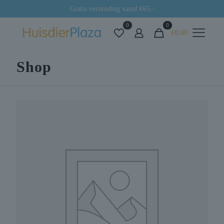
Gratis verzending vanaf €65,-
0
0
€0,00
Shop