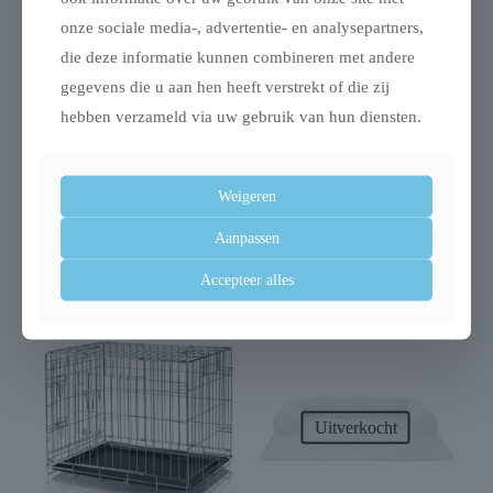
(/kg):
onze sociale media-, advertentie- en analysepartners,
Nutritionele toevoegingsmiddelen:
Vitamine A 25.000
die deze informatie kunnen combineren met andere
IE, Vitamine D3 2000 IE, Vitamine E 180 IE, Koper 5.0
gegevens die u aan hen heeft verstrekt of die zij
mg, Zink 65 mg, IJzer 50 mg, Mangaan 35 mg, Jodium
hebben verzameld via uw gebruik van hun diensten.
1.5 mg.
Inhoud: 8 kg
Weigeren
Aanpassen
Accepteer alles
Gerelateerde producten
Uitverkocht