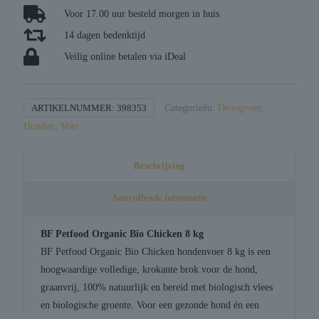
chicken
Voor 17.00 uur besteld morgen in huis
aantal
14 dagen bedenktijd
Veilig online betalen via iDeal
ARTIKELNUMMER:
398353
Categorieën:
Droogvoer
,
Honden
,
Voer
Beschrijving
Aanvullende informatie
BF Petfood Organic Bio Chicken 8 kg
BF Petfood Organic Bio Chicken hondenvoer 8 kg is een
hoogwaardige volledige, krokante brok voor de hond,
graanvrij, 100% natuurlijk en bereid met biologisch vlees
en biologische groente. Voor een gezonde hond én een