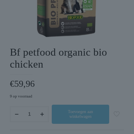
Bf petfood organic bio
chicken
€
59,96
9 op voorraad
Bf
Toevoegen aan
winkelwagen
petfood
organic
bio