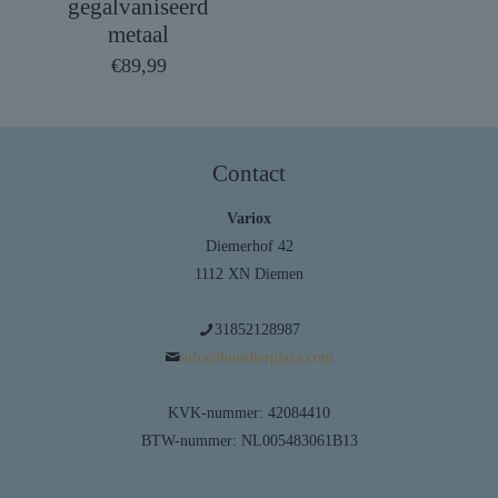
gegalvaniseerd
metaal
€
89,99
Contact
Variox
Diemerhof 42
1112 XN Diemen
31852128987
info@huisdierplaza.com
KVK-nummer: 42084410
BTW-nummer: NL005483061B13