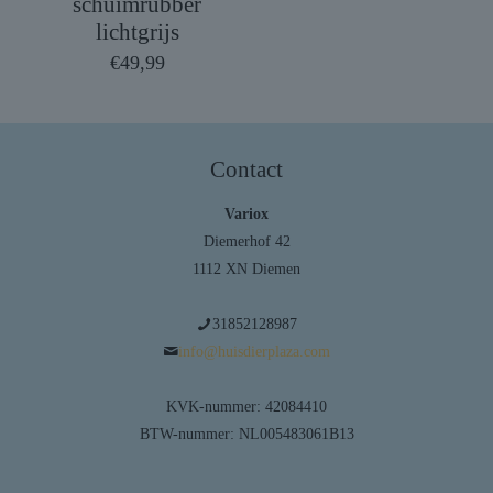
schuimrubber
lichtgrijs
€
49,99
Contact
Variox
Diemerhof 42
1112 XN Diemen
31852128987
info@huisdierplaza.com
KVK-nummer: 42084410
BTW-nummer: NL005483061B13