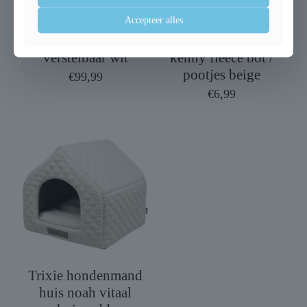
Accepteer alles
Trixie trap in hoogte
Trixie hondendeken
verstelbaar wit
kenny fleece bot /
pootjes beige
€
99,99
€
6,99
Trixie hondenmand
huis noah vitaal