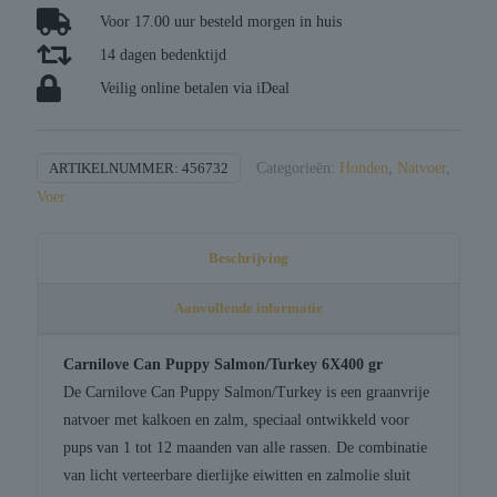
/
Voor 17.00 uur besteld morgen in huis
turkey
14 dagen bedenktijd
aantal
Veilig online betalen via iDeal
ARTIKELNUMMER:
456732
Categorieën:
Honden
,
Natvoer
,
Voer
Beschrijving
Aanvullende informatie
Carnilove Can Puppy Salmon/Turkey 6X400 gr
De Carnilove Can Puppy Salmon/Turkey is een graanvrije
natvoer met kalkoen en zalm, speciaal ontwikkeld voor
pups van 1 tot 12 maanden van alle rassen. De combinatie
van licht verteerbare dierlijke eiwitten en zalmolie sluit