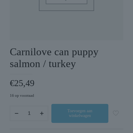
Carnilove can puppy
salmon / turkey
€
25,49
16 op voorraad
Carnilove
Toevoegen aan
winkelwagen
can
puppy
salmon