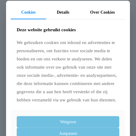
0,2%, fosfor 0,25%, natrium 0,3%
Cookies
Details
Over Cookies
Toevoegingen: Vitamine D3 (3a671) 200 IE, vitamine E
(3a700) 110 mg, biotine (3a880) 0,5 mg, koper (3b407)
Deze website gebruikt cookies
1,9 mg, ijzer (3b107) 8,0 mg, kaliumjodide (3b201) 0,5
mg, mangaan (3b505) 2,4 mg, zink (3b612) 20 mg,
We gebruiken cookies om inhoud en advertenties te
taurine (3a370) 800 mg
personaliseren, om functies voor sociale media te
bieden en om ons verkeer te analyseren. We delen
ook informatie over uw gebruik van onze site met
onze sociale media-, advertentie- en analysepartners,
Gerelateerde producten
die deze informatie kunnen combineren met andere
gegevens die u aan hen heeft verstrekt of die zij
hebben verzameld via uw gebruik van hun diensten.
Uitverkocht
Weigeren
Aanpassen