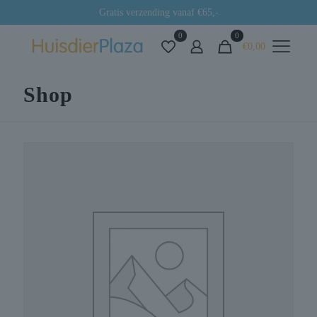
Gratis verzending vanaf €65,-
0
0
€0,00
Shop