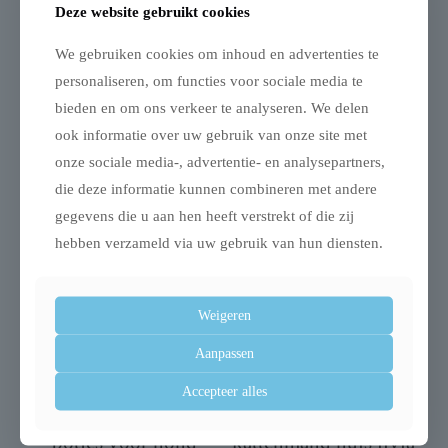
Deze website gebruikt cookies
14,0%, vocht 10,0%, ruwe as 5,5%, ruwe celstof 1,5%,
calcium 1,2%, fosfor 0,8%, omega 3-vetzuren 0,3%,
We gebruiken cookies om inhoud en advertenties te
omega 6-vetzuren 2,3%
personaliseren, om functies voor sociale media te
bieden en om ons verkeer te analyseren. We delen
ook informatie over uw gebruik van onze site met
onze sociale media-, advertentie- en analysepartners,
Gerelateerde producten
die deze informatie kunnen combineren met andere
gegevens die u aan hen heeft verstrekt of die zij
hebben verzameld via uw gebruik van hun diensten.
Weigeren
Aanpassen
Accepteer alles
Trixie bakmat met
Trixie hondenmand /
botjes voor hond
kattenmand huis livia