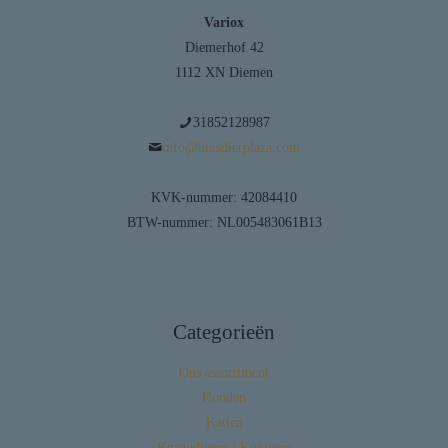
Variox
Diemerhof 42
1112 XN Diemen
31852128987
info@huisdierplaza.com
KVK-nummer: 42084410
BTW-nummer: NL005483061B13
Categorieën
Ons assortiment
Honden
Katten
Knaagdieren / Konijnen