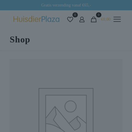
Gratis verzending vanaf €65,-
0
0
€0,00
Shop