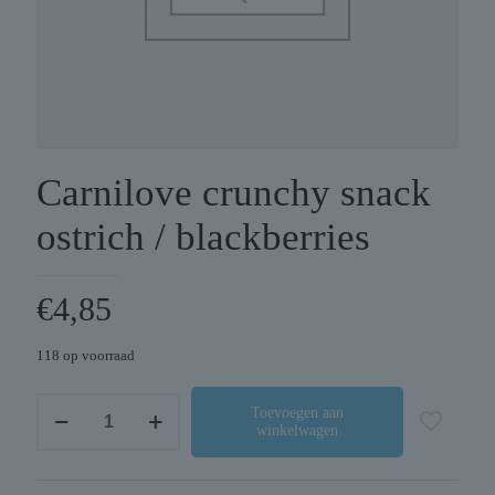
Carnilove crunchy snack
ostrich / blackberries
€
4,85
118 op voorraad
Carnilove
Toevoegen aan
winkelwagen
crunchy
snack
ostrich