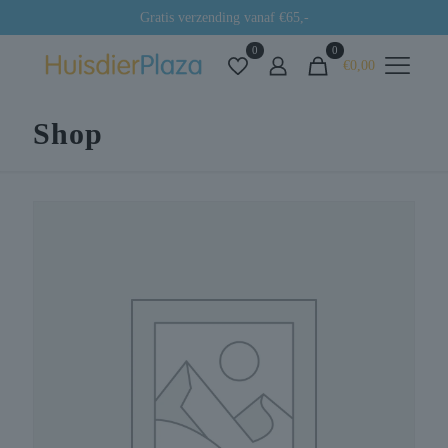
Gratis verzending vanaf €65,-
0
0
€0,00
Shop