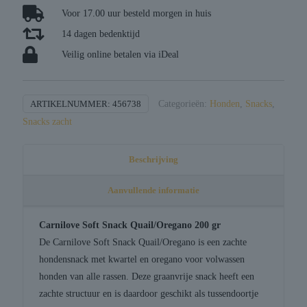
/
Voor 17.00 uur besteld morgen in huis
oregano
14 dagen bedenktijd
aantal
Veilig online betalen via iDeal
ARTIKELNUMMER:
456738
Categorieën:
Honden
,
Snacks
,
Snacks zacht
Beschrijving
Aanvullende informatie
Carnilove Soft Snack Quail/Oregano 200 gr
De Carnilove Soft Snack Quail/Oregano is een zachte
hondensnack met kwartel en oregano voor volwassen
honden van alle rassen. Deze graanvrije snack heeft een
zachte structuur en is daardoor geschikt als tussendoortje