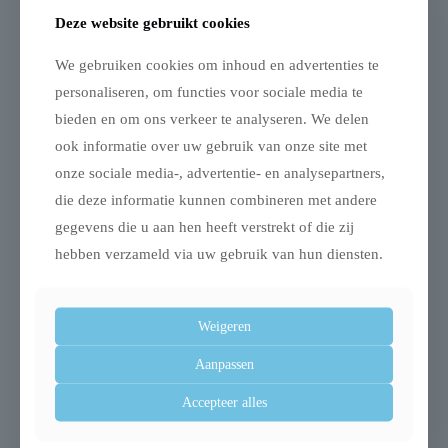
Deze website gebruikt cookies
Toevoegingen: Vitamine C (3a312) 35 mg
We gebruiken cookies om inhoud en advertenties te
personaliseren, om functies voor sociale media te
bieden en om ons verkeer te analyseren. We delen
Gerelateerde producten
ook informatie over uw gebruik van onze site met
onze sociale media-, advertentie- en analysepartners,
die deze informatie kunnen combineren met andere
gegevens die u aan hen heeft verstrekt of die zij
hebben verzameld via uw gebruik van hun diensten.
Uitverkocht
Weigeren
Aanpassen
Flexi lichtsysteem
Trixie trap lichtgrijs
Accepteer alles
voor honden led usb
€
39,99
zwart