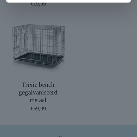
€
19,99
Trixie bench
gegalvaniseerd
metaal
€
69,99