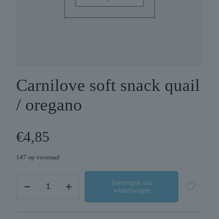
Carnilove soft snack quail
/ oregano
€
4,85
147 op voorraad
Carnilove
Toevoegen aan
winkelwagen
soft
snack
quail