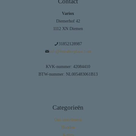
Contact
Variox
Diemerhof 42
1112 XN Diemen
31852128987
info@huisdierplaza.com
KVK-nummer: 42084410
BTW-nummer: NL005483061B13
Categorieën
Ons assortiment
Honden
Katten