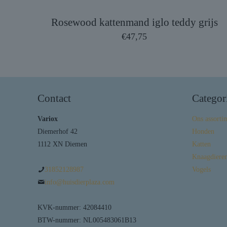
Rosewood kattenmand iglo teddy grijs
€
47,75
Contact
Categor
Variox
Ons assorti
Diemerhof 42
Honden
1112 XN Diemen
Katten
Knaagdieren
31852128987
Vogels
info@huisdierplaza.com
KVK-nummer: 42084410
BTW-nummer: NL005483061B13