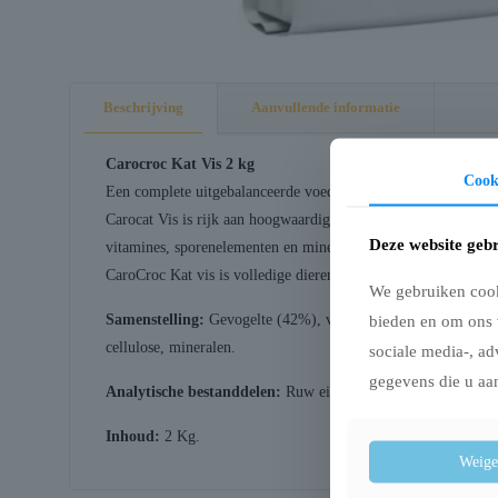
Beschrijving
Aanvullende informatie
Carocroc Kat Vis 2 kg
Cook
Een complete uitgebalanceerde voeding voor volwassen katten, 
Carocat Vis is rijk aan hoogwaardige vis. Katten zijn dol op v
Deze website gebr
vitamines, sporenelementen en mineralen, is Carocat Vis een e
CaroCroc Kat vis is volledige dierenvoeding voor volwassen k
We gebruiken cooki
Samenstelling:
Gevogelte (42%), vis (11%, minimaal 4 % verse
bieden en om ons 
cellulose, mineralen.
sociale media-, ad
gegevens die u aan
Analytische bestanddelen:
Ruw eiwit 31%, ruw vet 18%, ruw
Inhoud:
2 Kg.
Weige