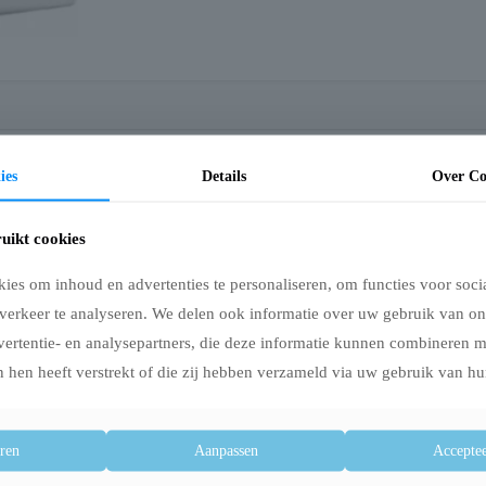
ies
Details
Over Co
smakelijk en licht verteerbaar.
isproducten. Vis, is een biologisch volwaardig eiwit. In combinatie met andere 
uikt cookies
xcellente, smakelijke en licht verteerbare voeding voor uw volwassen kat.
atten.
es om inhoud en advertenties te personaliseren, om functies voor soci
 zalm) maïsgluten, rijst, dierlijk vet (rund, gevogelte), maïs, tarwe, gehydro
verkeer te analyseren. We delen ook informatie over uw gebruik van on
vertentie- en analysepartners, die deze informatie kunnen combineren 
 hen heeft verstrekt of die zij hebben verzameld via uw gebruik van hu
e celstof 2%, ruwe as 5,7%, vocht 10%, calcium 1,1%, fosfor 0,85%
ren
Aanpassen
Acceptee