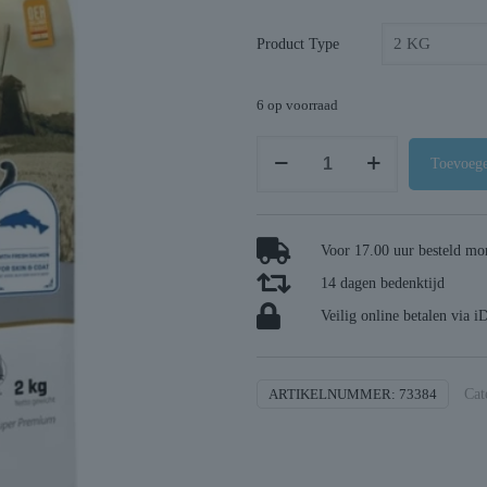
Product Type
6 op voorraad
Carocroc
Toevoege
kat
vis
aantal
Voor 17.00 uur besteld mor
14 dagen bedenktijd
Veilig online betalen via i
ARTIKELNUMMER:
73384
Cat