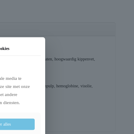
okies
dierlijke eiwitten, koolhydraten, hoogwaardig kippenvet,
ale media te
lyseerde kippenlever, bietenpulp, hemoglobine, visolie,
ze site met onze
met andere
n diensten.
r alles