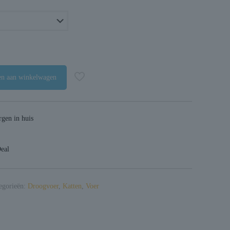
n aan winkelwagen
gen in huis
Deal
egorieën:
Droogvoer
,
Katten
,
Voer