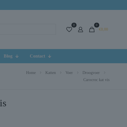
0
0
€0,00
Blog
Contact
Home
Katten
Voer
Droogvoer
Carocroc kat vis
is