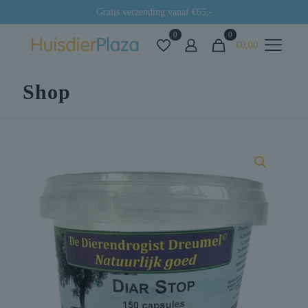
Gratis verzending vanaf €65,-
0
0
€0,00
Shop