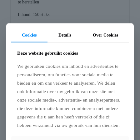
te herstellen
Inhoud: 150 stuks
Samenstelling per dagdosering van 2 capsules: Groene
Leem 500 mg, Zee-algen 220 mg, Tormentil (potentilla
Cookies
Details
Over Cookies
erecta) 110 mg, rundergelatine (capsule)
Deze website gebruikt cookies
Bij kamertemperatuur, droog en afgesloten bewaren.
Dosernig 1 tot 3x daags:
We gebruiken cookies om inhoud en advertenties te
2-10 kg lichaamsgewicht: 1 tot 2 capsules
personaliseren, om functies voor sociale media te
10-30 kg lichaamsgewicht: 2 tot 3 capsules
bieden en om ons verkeer te analyseren. We delen
30-50 kg lichaamsgewicht: 3 tot 4 capsules
ook informatie over uw gebruik van onze site met
50-80 kg lichaamsgewicht: 4 tot 6 capsules
onze sociale media-, advertentie- en analysepartners,
die deze informatie kunnen combineren met andere
gegevens die u aan hen heeft verstrekt of die zij
hebben verzameld via uw gebruik van hun diensten.
Gerelateerde producten