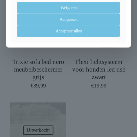
Weigeren
Aanpassen
Uitverkocht
Accepteer alles
Trixie sofa bed nero
Flexi lichtsysteem
meubelbeschermer
voor honden led usb
grijs
zwart
€
39,99
€
19,99
Uitverkocht