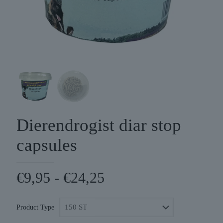
Dierendrogist diar stop
capsules
Prijsklasse:
€
9,95
-
€
24,25
€9,95
tot
Product Type
€24,25