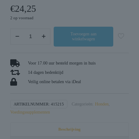
€
24,25
2 op voorraad
Dierendrogist
Toevoegen aan
winkelwagen
diar
stop
capsules
aantal
Voor 17.00 uur besteld morgen in huis
14 dagen bedenktijd
Veilig online betalen via iDeal
ARTIKELNUMMER:
415215
Categorieën:
Honden
,
Voedingssupplementen
Beschrijving