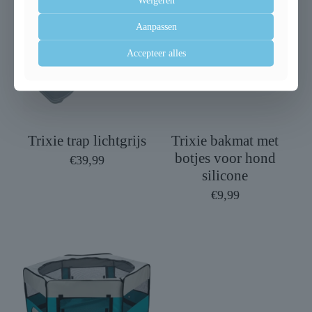
Aanpassen
Accepteer alles
Trixie trap lichtgrijs
Trixie bakmat met
botjes voor hond
€
39,99
silicone
€
9,99