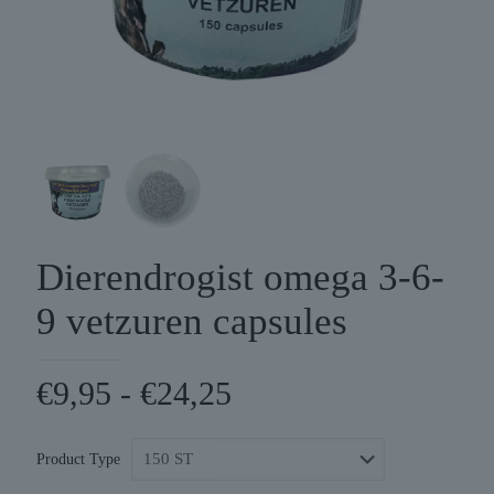
Dierendrogist omega 3-6-
9 vetzuren capsules
Prijsklasse:
€
9,95
-
€
24,25
€9,95
tot
Product Type
€24,25