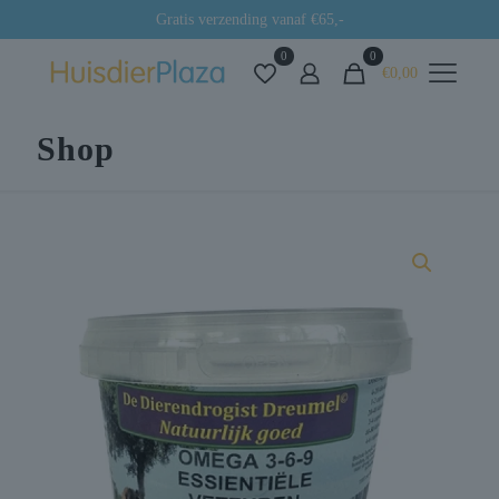
Gratis verzending vanaf €65,-
0
0
€0,00
Shop