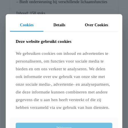
– Biedt ondersteuning bij verschillende lichaamsfuncties
Inhoud: 150 stuks
Samenstelling (ingrediënten per dagdosering van 2
Cookies
Details
Over Cookies
capsules): Lijnzaadextract (Linum usitatissimum) 610 mg,
Vispoederextract (zalm, haring, sardines) 320 mng, runder
Deze website gebruikt cookies
gelatine (capsule)
We gebruiken cookies om inhoud en advertenties te
Koel, droog en afgesloten bewaren.
personaliseren, om functies voor sociale media te
Dosering per dag:
bieden en om ons verkeer te analyseren. We delen
4-20 kg lichaamsgewicht: 1 tot 2 capsules
ook informatie over uw gebruik van onze site met
20-40 kg lichaamsgewicht: 2 tot 4 capsules
onze sociale media-, advertentie- en analysepartners,
40-80 kg lichaamsgewicht: 4 tot 6 capsules
die deze informatie kunnen combineren met andere
gegevens die u aan hen heeft verstrekt of die zij
hebben verzameld via uw gebruik van hun diensten.
Gerelateerde producten
Weigeren