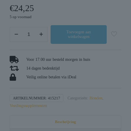
€
24,25
5 op voorraad
Dierendrogist
Toevoegen aan
winkelwagen
omega
3-
6-
9
Voor 17.00 uur besteld morgen in huis
vetzuren
14 dagen bedenktijd
capsules
Veilig online betalen via iDeal
aantal
ARTIKELNUMMER:
415217
Categorieën:
Honden
,
Voedingssupplementen
Beschrijving