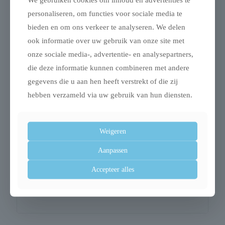
Met Eend: Vlees en dierlijke bijproducten* (18%,
personaliseren, om functies voor sociale media te
waarvan eend 4%), plantaardige eiwitextracten, vis en
bieden en om ons verkeer te analyseren. We delen
visbijproducten, mineralen, suiker, oliën en vetten,
ook informatie over uw gebruik van onze site met
plantaardige bijproducten, * Stukjes: 54% Vlees en
onze sociale media-, advertentie- en analysepartners,
dierlijke bijproducten
die deze informatie kunnen combineren met andere
gegevens die u aan hen heeft verstrekt of die zij
Analytische bestanddelen: Vocht 78%, eiwit 13,5%,
vetgehalte 2,6%, ruwe as 2,6%, ruwe celstof 0,05%,
hebben verzameld via uw gebruik van hun diensten.
Omega 6-vetzuren 0,5%
Toevoegingen (per kg): Vit A 800 IE, Vit D3 120 IE, Vit
Weigeren
E 18 IE, IJzer(II)sulfaat-monohydraat (Fe:9,3 mg),
Aanpassen
Calciumjodaat, watervrij (I: 0,23 mg), Koper(II)sulfaat-
pentahydraat (Cu: 0,8 mg), Mangaan(II)sulfaat-
Accepteer alles
monohydraat (Mn: 1,8 mg), Zinksulfaat-monohydraat
(Zn: 16 mg), Taurine 500 mg, Smaakstoffen