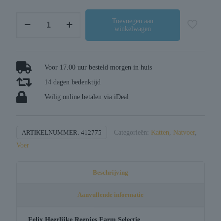
Felix
Toevoegen aan
winkelwagen
heerlijke
reepjes
farm
selectie
Voor 17.00 uur besteld morgen in huis
rund
14 dagen bedenktijd
/
Veilig online betalen via iDeal
kip
/
eend
ARTIKELNUMMER:
412775
Categorieën:
Katten
,
Natvoer
,
/
Voer
kalkoen
aantal
Beschrijving
Aanvullende informatie
Felix Heerlijke Reepjes Farm Selectie