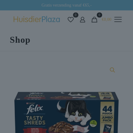
Gratis verzending vanaf €65,-
0
0
€0,00
Shop