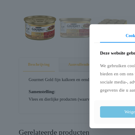
Cook
Deze website gebr
Beschrijving
Aanvullende informatie
We gebruiken cooki
bieden en om ons 
Gourmet Gold fijn kalkoen en eend is het vertrouwde recept v
sociale media-, ad
gegevens die u aan
Samenstelling:
Vlees en dierlijke producten (waarvan min. 4% kalkoen, 4% ee
Weige
Gerelateerde producten