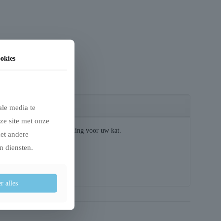
okies
ale media te
ze site met onze
n delicate en complete voeding voor uw kat.
met andere
n diensten.
r alles