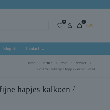
0
0
€0,00
Blog
Contact
Home
Katten
Voer
Natvoer
Gourmet gold fijne hapjes kalkoen / eend
ijne hapjes kalkoen /