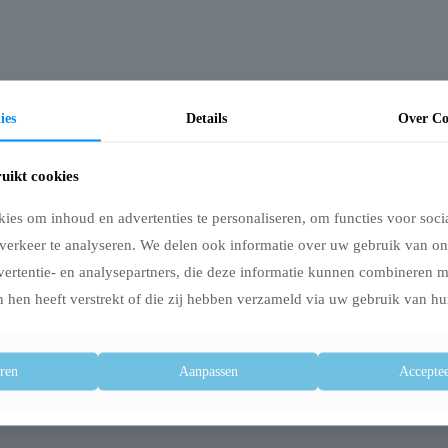
ies
Details
Over Co
uikt cookies
es om inhoud en advertenties te personaliseren, om functies voor soci
verkeer te analyseren. We delen ook informatie over uw gebruik van on
oor uw kat verpakt in een goudkleurig blikje van 85 gram. Gourmet gold is ee
vertentie- en analysepartners, die deze informatie kunnen combineren 
 hen heeft verstrekt of die zij hebben verzameld via uw gebruik van hu
nd), granen, mineralen, suiker.
ren
Aanpassen
Acceptee