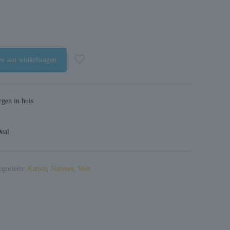
n aan winkelwagen
gen in huis
Deal
egorieën:
Katten
,
Natvoer
,
Voer