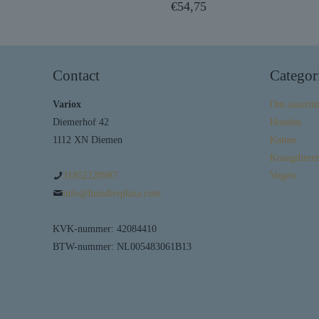
€
54,75
Contact
Categor
Variox
Ons assorti
Diemerhof 42
Honden
1112 XN Diemen
Katten
Knaagdieren
31852128987
Vogels
info@huisdierplaza.com
KVK-nummer: 42084410
BTW-nummer: NL005483061B13