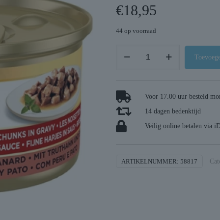
€
18,95
44 op voorraad
Gourmet
Toevoege
gold
fijne
hapjes
Voor 17.00 uur besteld mor
kalkoen
14 dagen bedenktijd
/
eend
Veilig online betalen via i
aantal
ARTIKELNUMMER:
58817
Cat