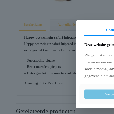
Beschrijving
Aanvullende informatie
Cook
Happy pet swingin safari luipaard 48X15X13 CM
Happy pet swingin safari luipaard is een hondenknuffel van ee
Deze website gebr
extra geschikt om mee te knuffelen dankzij de extra lange arm
We gebruiken cooki
– Superzachte pluche
bieden en om ons 
– Bevat meerdere piepers
sociale media-, ad
– Extra geschikt om mee te knuffelen
gegevens die u aan
Afmeting: 48 x 15 x 13 cm
Weige
Gerelateerde producten