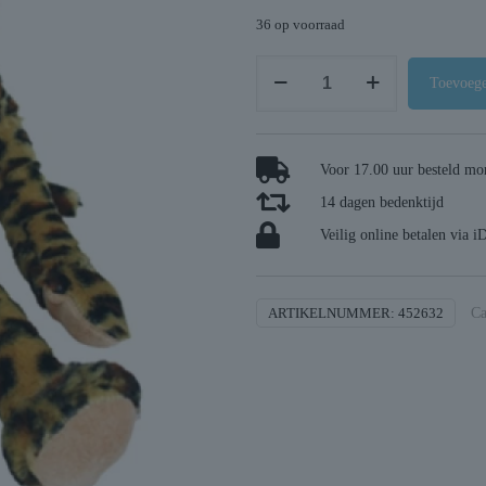
36 op voorraad
Happy
Toevoege
pet
swingin
safari
Voor 17.00 uur besteld mor
luipaard
14 dagen bedenktijd
aantal
Veilig online betalen via i
ARTIKELNUMMER:
452632
Ca