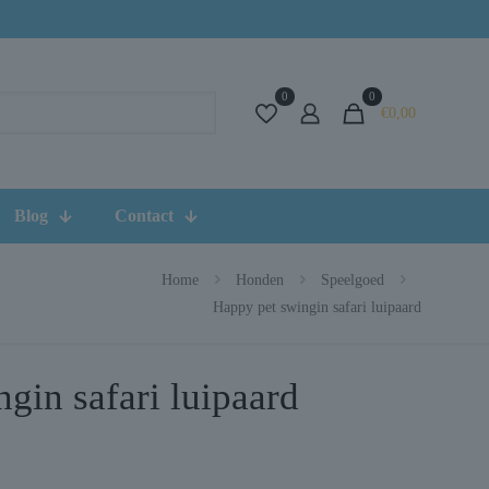
0
0
€0,00
Blog
Contact
Home
Honden
Speelgoed
Happy pet swingin safari luipaard
gin safari luipaard