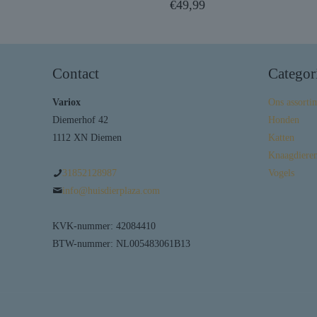
€
49,99
Contact
Categor
Variox
Ons assorti
Diemerhof 42
Honden
1112 XN Diemen
Katten
Knaagdieren
31852128987
Vogels
info@huisdierplaza.com
KVK-nummer: 42084410
BTW-nummer: NL005483061B13