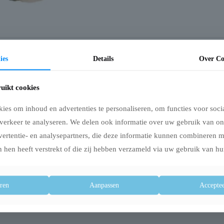
ies
Details
Over Co
n luipaard. Dit avontuurlijke hondenspeeltje houdt de aandacht van je hond vast
uikt cookies
en en superzachte pluche stof.
es om inhoud en advertenties te personaliseren, om functies voor soci
verkeer te analyseren. We delen ook informatie over uw gebruik van on
vertentie- en analysepartners, die deze informatie kunnen combineren 
 hen heeft verstrekt of die zij hebben verzameld via uw gebruik van hu
ren
Aanpassen
Acceptee