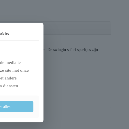
okies
 doormiddel van de piepers. De swingin safari speeltjes zijn
ale media te
ze site met onze
met andere
n diensten.
r alles