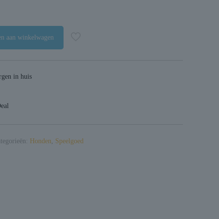
n aan winkelwagen
gen in huis
Deal
tegorieën:
Honden
,
Speelgoed