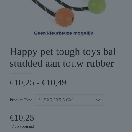
Happy pet tough toys bal
studded aan touw rubber
Prijsklasse:
€
10,25
-
€
10,49
€10,25
tot
Product Type
€10,49
€
10,25
47 op voorraad