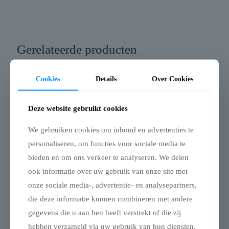
Gerelateerde producten
Cookies
Details
Over Cookies
Deze website gebruikt cookies
Uitverkocht
We gebruiken cookies om inhoud en advertenties te
personaliseren, om functies voor sociale media te
bieden en om ons verkeer te analyseren. We delen
Trixie benche home
Trixie bench
ook informatie over uw gebruik van onze site met
kennel hond / kat wit
gegalvaniseerd
onze sociale media-, advertentie- en analysepartners,
metaal
die deze informatie kunnen combineren met andere
€
129,00
gegevens die u aan hen heeft verstrekt of die zij
hebben verzameld via uw gebruik van hun diensten.