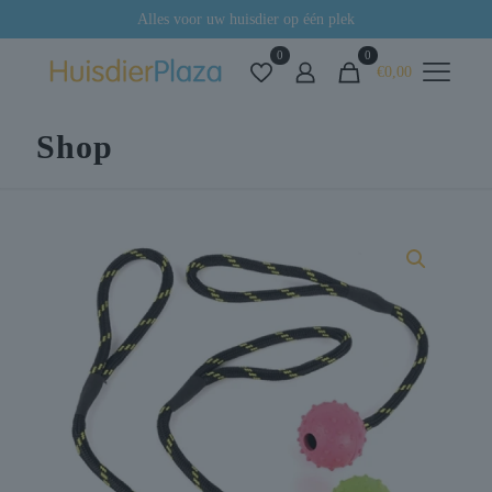
Alles voor uw huisdier op één plek
0
0
€0,00
Shop