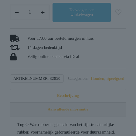
Happy
Toevoegen aan
winkelwagen
pet
tough
toys
bal
Voor 17.00 uur besteld morgen in huis
studded
14 dagen bedenktijd
aan
Veilig online betalen via iDeal
touw
rubber
aantal
ARTIKELNUMMER:
32850
Categorieën:
Honden
,
Speelgoed
Beschrijving
Aanvullende informatie
Tug O War rubber is gemaakt van het fijnste natuurlijke
rubber, voornamelijk geformuleerde voor duurzaamheid.