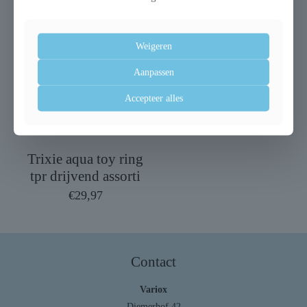
Weigeren
Aanpassen
Uitverkocht
Accepteer alles
Trixie aqua toy ring
tpr drijvend assorti
€
29,97
Contact
Variox
Diemerhof 42