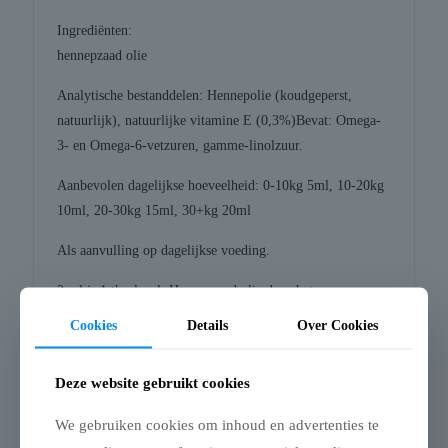
Ingrediënten:
hennepzaad olie
Analytische bestanddelen: Hennepolie (koudgeperst,
natuurlijk), natuurlijke vitamine E (0,3%)Bevat: Omega-
3- en Omega-6-vetzuren, gamme-linolzuur.
Aanbevolen dagelijkse hoeveelheid: 0-10kg 5ml, 10-20kg
10ml, 20-30kg 15ml, 30+kg 20ml
Als aanvulling op dagelijkse voeding.
2 ml is 1 theelepel. Hennepzaad olie door het voer
mengen.
Cookies
Details
Over Cookies
Inhoud: 1 liter
Deze website gebruikt cookies
We gebruiken cookies om inhoud en advertenties te