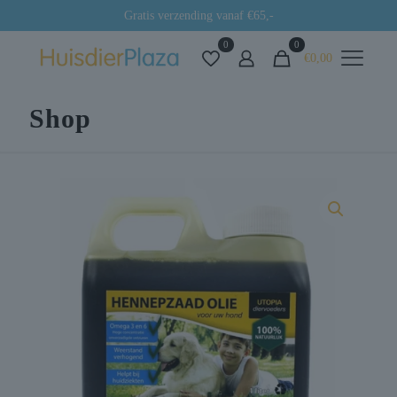
Gratis verzending vanaf €65,-
0
0
€0,00
Shop