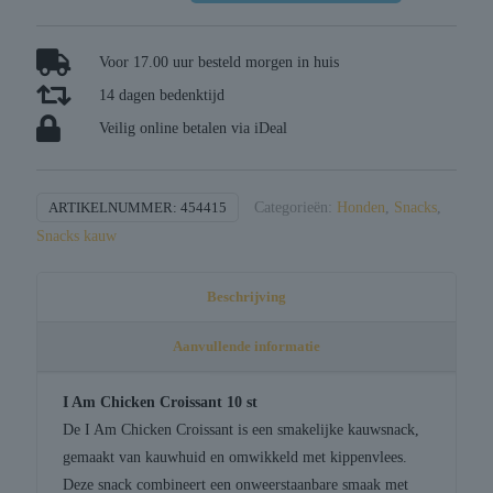
chicken
croissant
aantal
Voor 17.00 uur besteld morgen in huis
14 dagen bedenktijd
Veilig online betalen via iDeal
ARTIKELNUMMER:
454415
Categorieën:
Honden
,
Snacks
,
Snacks kauw
Beschrijving
Aanvullende informatie
I Am Chicken Croissant 10 st
De I Am Chicken Croissant is een smakelijke kauwsnack,
gemaakt van kauwhuid en omwikkeld met kippenvlees.
Deze snack combineert een onweerstaanbare smaak met