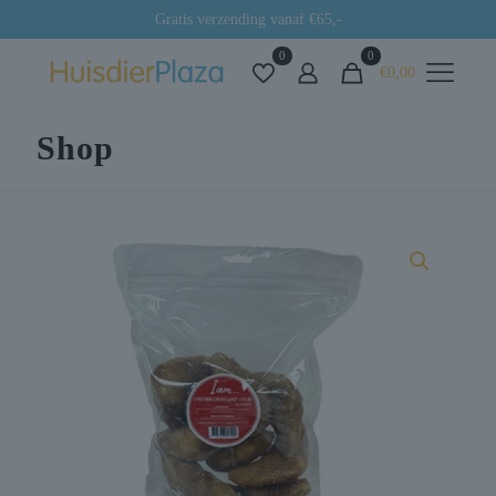
Gratis verzending vanaf €65,-
0
0
€0,00
Shop