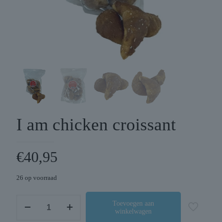
I am chicken croissant
€
40,95
26 op voorraad
I
Toevoegen aan
winkelwagen
am