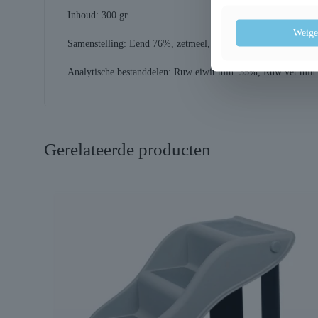
Inhoud: 300 gr
Weige
Samenstelling: Eend 76%, zetmeel, vegetarische proteïne, glyce
Analytische bestanddelen: Ruw eiwit min. 35%, Ruw vet min
Gerelateerde producten