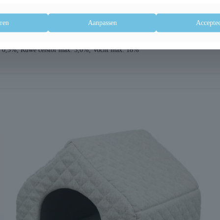
ren
Aanpassen
Acceptee
rine, sorbitol, zout
. 0,5%, Ruwe celstof max. 3,0%, Vocht max. 18%