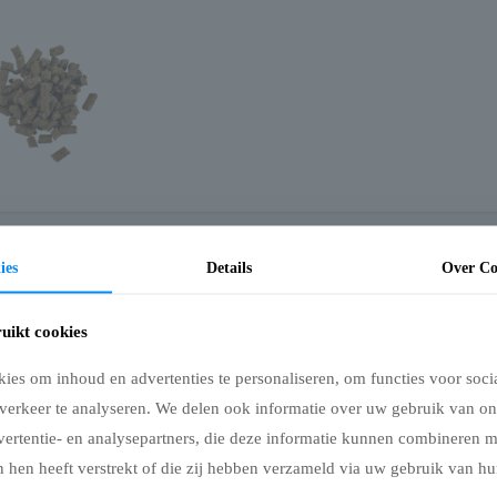
ies
Details
Over Co
maar liefst 76% eendfilet, perfect als tussendoortje of beloning tijdens train
uikt cookies
 combinatie van eend met lichte toevoegingen zoals zetmeel en vegetarische pro
es om inhoud en advertenties te personaliseren, om functies voor soci
verkeer te analyseren. We delen ook informatie over uw gebruik van on
vertentie- en analysepartners, die deze informatie kunnen combineren 
 hen heeft verstrekt of die zij hebben verzameld via uw gebruik van hu