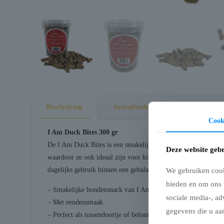
Beschrijving
Aanvullende informatie
Cook
I Am Duck Bites 300 gr
De I Am Duck Bites is een smakelijke hondensnack gemaakt met 
Deze website gebr
waardoor ze ook ideaal zijn voor kieskeurige eters. Dankzij de
dagelijks gebruik binnen een gebalanceerd dieet.
We gebruiken cooki
bieden en om ons 
– Smakelijke hondensnack van I Am
sociale media-, ad
– Met eendensmaak
gegevens die u aan
– Perfect als tussendoortje of beloning