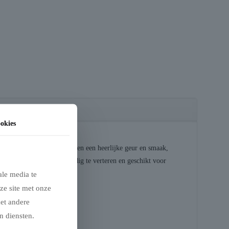
okies
ing. Deze zachte bites hebben een heerlijke geur en smaak,
teïne zijn de bites eenvoudig te verteren en geschikt voor
ale media te
ze site met onze
met andere
n diensten.