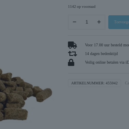
1142 op voorraad
I
Toevoege
am
duck
bites
Voor 17.00 uur besteld mor
aantal
14 dagen bedenktijd
Veilig online betalen via i
ARTIKELNUMMER:
455942
Ca