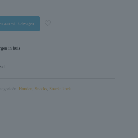
n aan winkelwagen
gen in huis
Deal
tegorieën:
Honden
,
Snacks
,
Snacks koek