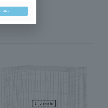
r alles
Uitverkocht