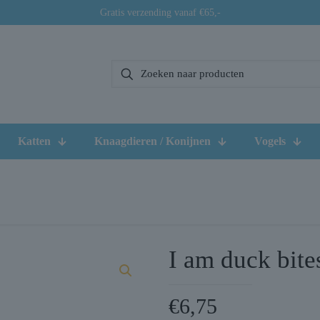
Gratis verzending vanaf €65,-
Katten
Knaagdieren / Konijnen
Vogels
I am duck bite
€
6,75