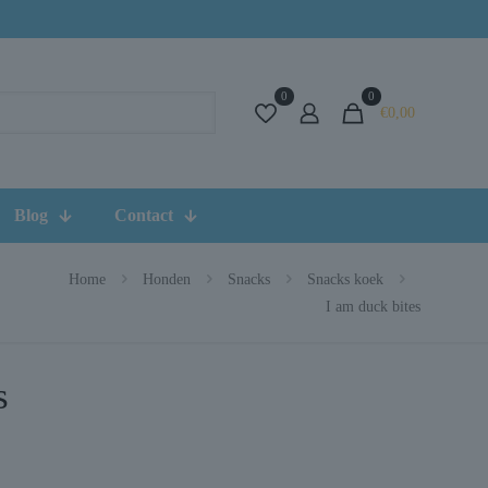
0
0
€0,00
Blog
Contact
Home
Honden
Snacks
Snacks koek
I am duck bites
s