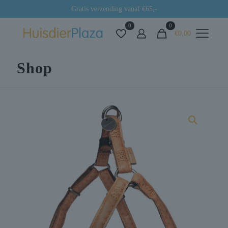
Gratis verzending vanaf €65,-
0
0
€0,00
Shop