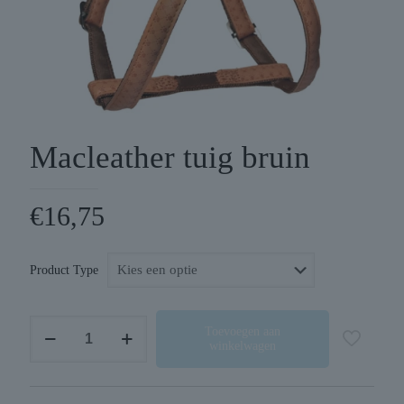
Macleather tuig bruin
€
16,75
Product Type
Macleather
Toevoegen aan
winkelwagen
tuig
bruin
aantal