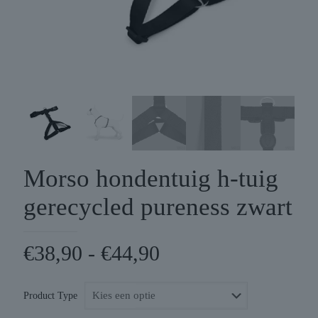
Morso hondentuig h-tuig
gerecycled pureness zwart
Prijsklasse:
€
38,90
-
€
44,90
€38,90
tot
Product Type
€44,90