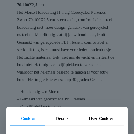
70-100X2,5 cm
Het Morso Hondentuig H-Tuig Gerecycled Pureness
Zwart 70-100X2,5 cm is een zacht, comfortabel en sterk
hondentuig met mooi design, gemaakt van gerecycled
materiaal. Met dit tuig laat jij jouw hond in style uit!
Gemaakt van gerecyclede PET flessen, comfortabel en
sterk: dit tuig is een must have voor ieder hondenbaasje.
Het zachte materiaal trekt niet aan de vacht en irriteert de
huid niet. Het tuig is op vijf plekken te verstellen,
waardoor het helemaal passend te maken is voor jouw
hond. Het tuigje is te wassen op 40 graden Celsius.
– Hondentuig van Morso
– Gemaakt van gerecyclede PET flessen
– Op vijf plekken te verstellen
– Trekt niet aan de vacht en irriteert de huid niet
Cookies
Details
Over Cookies
– Te wassen op 40 graden Celsius
Afmeting: 70-100X2,5 cm