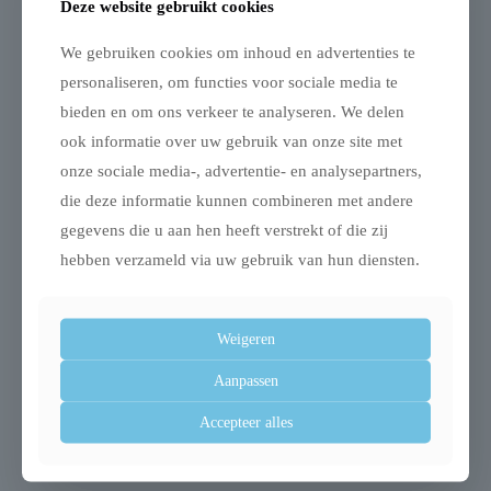
Deze website gebruikt cookies
We gebruiken cookies om inhoud en advertenties te
personaliseren, om functies voor sociale media te
bieden en om ons verkeer te analyseren. We delen
Gerelateerde producten
ook informatie over uw gebruik van onze site met
onze sociale media-, advertentie- en analysepartners,
die deze informatie kunnen combineren met andere
gegevens die u aan hen heeft verstrekt of die zij
Uitverkocht
hebben verzameld via uw gebruik van hun diensten.
Weigeren
Trixie bench
Trixie ren turquoise /
Aanpassen
gegalvaniseerd
grijs
Accepteer alles
metaal
€
49,99
€
129,00