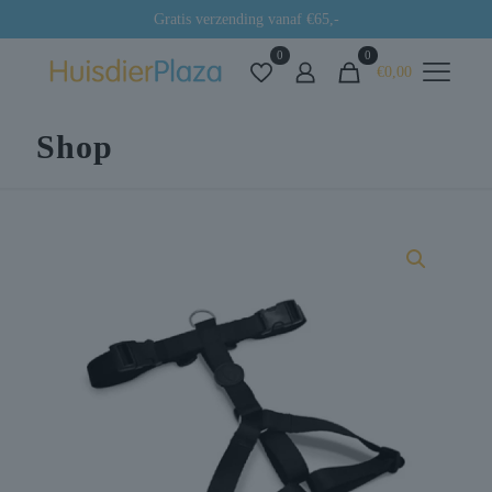
Gratis verzending vanaf €65,-
0
0
€0,00
Shop