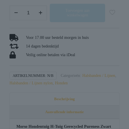
Morso
Toevoegen aan
winkelwagen
hondentuig
h-
tuig
gerecycled
Voor 17.00 uur besteld morgen in huis
pureness
14 dagen bedenktijd
zwart
Veilig online betalen via iDeal
aantal
ARTIKELNUMMER:
N/B
Categorieën:
Halsbanden / Lijnen
,
Halsbanden / Lijnen nylon
,
Honden
Beschrijving
Aanvullende informatie
Morso Hondentuig H-Tuig Gerecycled Pureness Zwart