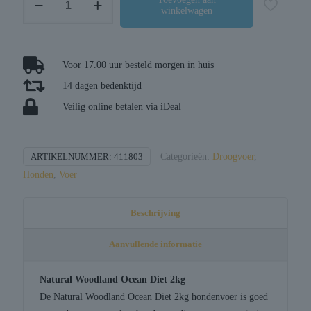
winkelwagen
woodland
ocean
diet
aantal
Voor 17.00 uur besteld morgen in huis
14 dagen bedenktijd
Veilig online betalen via iDeal
ARTIKELNUMMER:
411803
Categorieën:
Droogvoer
,
Honden
,
Voer
Beschrijving
Aanvullende informatie
Natural Woodland Ocean Diet 2kg
De Natural Woodland Ocean Diet 2kg hondenvoer is goed