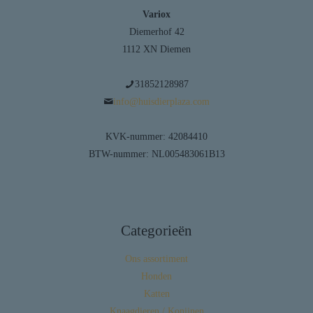
Variox
Diemerhof 42
1112 XN Diemen
31852128987
info@huisdierplaza.com
KVK-nummer: 42084410
BTW-nummer: NL005483061B13
Categorieën
Ons assortiment
Honden
Katten
Knaagdieren / Konijnen