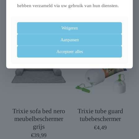
toevoegingen: Natuurlijke antioxidanten (tocoferolen).
hebben verzameld via uw gebruik van hun diensten.
Weigeren
Gerelateerde producten
Aanpassen
Accepteer alles
Trixie sofa bed nero
Trixie tube guard
meubelbeschermer
tubebeschermer
grijs
€
4,49
€
39,99