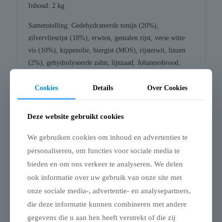
Inhoud: 2 kg
Samenstelling: Gedehydrateerde tonijn (20%),
zilvervliesrijst (18%), erwten, gemalen rijst, verse witte
vis (10%), kippenolie, biergist (MOS), rijsteiwit, linzen
(2%), gehydrolyseerde zalm, lijnzaad, Johannesbrood,
Appelpulp (6000 mg/kg), Mineralen, Zalmolie, Wortel
Cookies
Details
Over Cookies
(1000 mg/kg), Peer (500 mg/kg), Cichorei (FOS) (500
mg/kg), Yucca schidigera, Glucosamine en Chondroïtine.
Deze website gebruikt cookies
Analytische bestanddelen: Ruw eiwit (28%), ruwe oliën en
vetten (16%), ruwe celstof (3,75%), ruwe as (7,85%),
We gebruiken cookies om inhoud en advertenties te
calcium (1,7%), fosfor (1,15%), omega 3-vetzuren
personaliseren, om functies voor sociale media te
(1,1%) , Omega 6-vetzuren (2,75%).
bieden en om ons verkeer te analyseren. We delen
ook informatie over uw gebruik van onze site met
Toevoegingen: Vitamine A 18000 IE/kg, Vitamine D3
1400 IE/kg, Vitamine E 150 mg/kg, IJzer 75 mg/kg,
onze sociale media-, advertentie- en analysepartners,
Jodium 3,5 mg/kg, Koper 10 mg/kg, Mangaan 7,5 mg/kg,
die deze informatie kunnen combineren met andere
Zink 120 mg/kg , Selenium 0,12 mg/kg. Technologische
gegevens die u aan hen heeft verstrekt of die zij