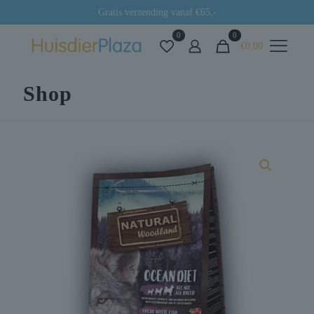
Gratis verzending vanaf €65,-
0
0
€0,00
Shop