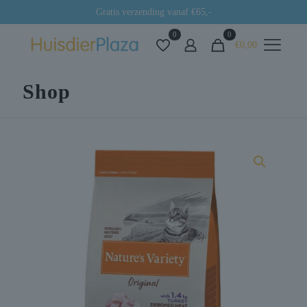
Gratis verzending vanaf €65,-
0
0
€0,00
Shop