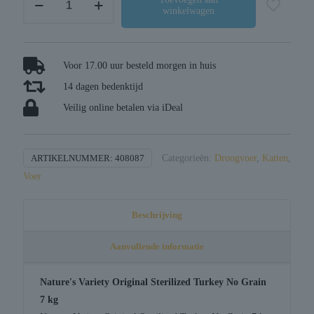
winkelwagen
variety
original
sterilized
turkey
Voor 17.00 uur besteld morgen in huis
no
14 dagen bedenktijd
grain
Veilig online betalen via iDeal
aantal
ARTIKELNUMMER:
408087
Categorieën:
Droogvoer
,
Katten
,
Voer
Beschrijving
Aanvullende informatie
Nature's Variety Original Sterilized Turkey No Grain
7 kg