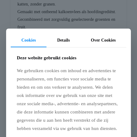
katten, zonder granen.
Gemaakt met ontbeend kalkoenvlees als hoofdingrediënt.
Gecombineerd met zorgvuldig geselecteerde groenten en
fruit.
Nature's Variety Original Sterilized Turkey No Grain is
Cookies
Details
Over Cookies
volledige dierenvoeding voor volwassen katten.
Deze website gebruikt cookies
Samenstelling:
Kalkoenvlees zonder been* (20%),
gedroogd kippeneiwit (19%), gedroogde erwten* (10%),
We gebruiken cookies om inhoud en advertenties te
gedroogde aardappel* (10%), gedroogd varkenseiwit
personaliseren, om functies voor sociale media te
(6%), gedroogde kikkererwten (6%), gedroogde kalkoen
bieden en om ons verkeer te analyseren. We delen
eiwit (5%), erwtenvezel, gevogeltevet* (3%),
ook informatie over uw gebruik van onze site met
eiwithydrolysaat (3%),bietenpulp*, aardappelzetmeel*,
onze sociale media-, advertentie- en analysepartners,
gedroogde cichoreiwortel*, mineralen, gedroogde wortel*
die deze informatie kunnen combineren met andere
(0,5% equivalent aan 4% verse wortel), gedroogde appel*
gegevens die u aan hen heeft verstrekt of die zij
(0,3% equivalent aan 2% verse appel)., *Natuurlijke
ingrediënten
hebben verzameld via uw gebruik van hun diensten.