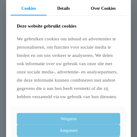
Analytische bestanddelen:
ruw eiwit 15,1%, ruw vet
Cookies
Details
Over Cookies
18,5%, vocht 54,6%.
Deze website gebruikt cookies
Voedingsadvies:
30gr/kg hond per dag.
We gebruiken cookies om inhoud en advertenties te
Indien je de combinatie maakt met brok is het
personaliseren, om functies voor sociale media te
voedingsadvies 15gr/kg hond per dag.
bieden en om ons verkeer te analyseren. We delen
ook informatie over uw gebruik van onze site met
Inhoud:
650gr
onze sociale media-, advertentie- en analysepartners,
die deze informatie kunnen combineren met andere
gegevens die u aan hen heeft verstrekt of die zij
Gerelateerde producten
hebben verzameld via uw gebruik van hun diensten.
Weigeren
Aanpassen
Uitverkocht
Uitverkocht