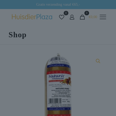
Gratis verzending vanaf €65,-
0
0
€0,00
Shop