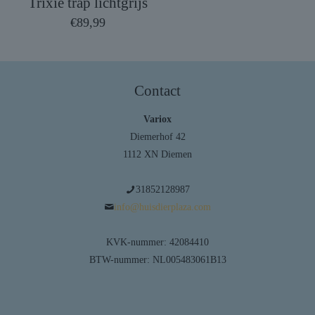
Trixie trap lichtgrijs
€
89,99
Contact
Variox
Diemerhof 42
1112 XN Diemen
31852128987
info@huisdierplaza.com
KVK-nummer: 42084410
BTW-nummer: NL005483061B13