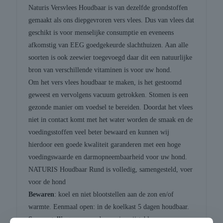
Naturis Versvlees Houdbaar is van dezelfde grondstoffen
gemaakt als ons diepgevroren vers vlees. Dus van vlees dat
geschikt is voor menselijke consumptie en eveneens
afkomstig van EEG goedgekeurde slachthuizen. Aan alle
soorten is ook zeewier toegevoegd daar dit een natuurlijke
bron van verschillende vitaminen is voor uw hond.
Om het vers vlees houdbaar te maken, is het gestoomd
geweest en vervolgens vacuum getrokken. Stomen is een
gezonde manier om voedsel te bereiden. Doordat het vlees
niet in contact komt met het water worden de smaak en de
voedingsstoffen veel beter bewaard en kunnen wij
hierdoor een goede kwaliteit garanderen met een hoge
voedingswaarde en darmopneembaarheid voor uw hond.
NATURIS Houdbaar Rund is volledig, samengesteld, voer
voor de hond
Bewaren
: koel en niet blootstellen aan de zon en/of
warmte. Eenmaal open: in de koelkast 5 dagen houdbaar.
Samenstelling:
vers rund, zeewier, rijstebloem.