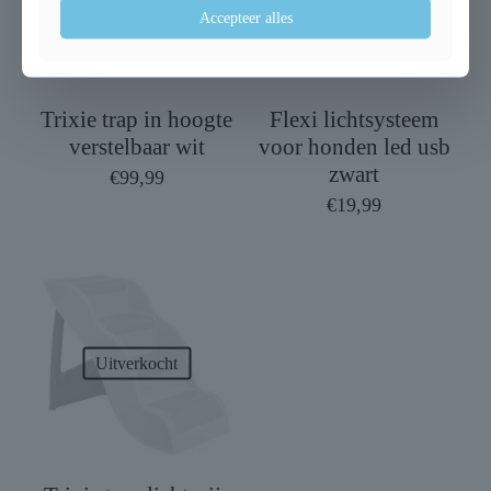
Accepteer alles
Trixie trap in hoogte
Flexi lichtsysteem
verstelbaar wit
voor honden led usb
zwart
€
99,99
€
19,99
Uitverkocht