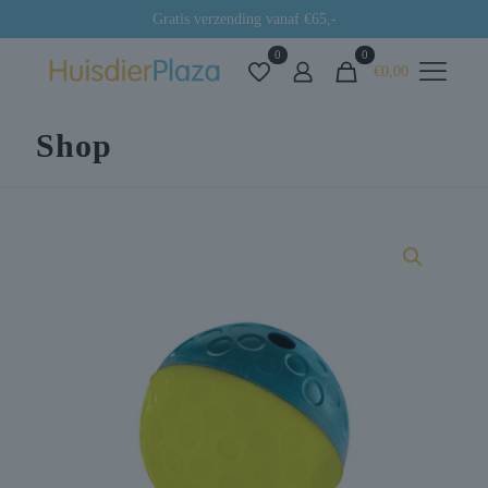
Gratis verzending vanaf €65,-
0
0
€0,00
Shop