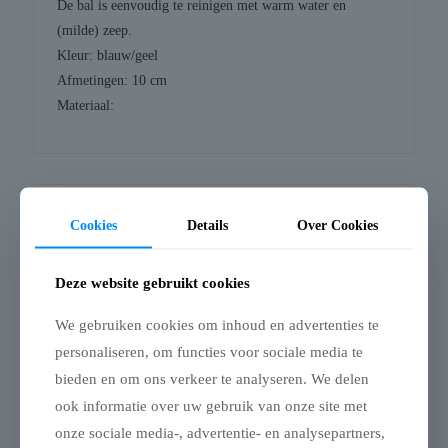
De bal is eenvoudig te reinigen met warm water en
(milde) zeep.
Kleur: blauw/geel
Afmetingen: 10 cm
Materiaal:
Gerelateerde producten
Cookies
Details
Over Cookies
Deze website gebruikt cookies
We gebruiken cookies om inhoud en advertenties te
Uitverkocht
personaliseren, om functies voor sociale media te
bieden en om ons verkeer te analyseren. We delen
ook informatie over uw gebruik van onze site met
onze sociale media-, advertentie- en analysepartners,