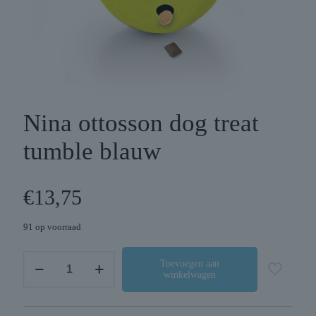
Nina ottosson dog treat
tumble blauw
€
13,75
91 op voorraad
Nina
Toevoegen aan
winkelwagen
ottosson
dog
treat