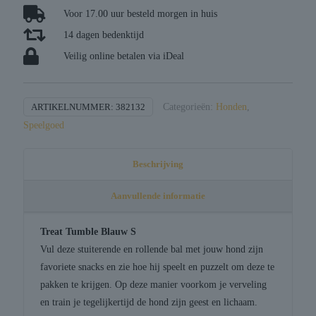
tumble
Voor 17.00 uur besteld morgen in huis
blauw
14 dagen bedenktijd
aantal
Veilig online betalen via iDeal
ARTIKELNUMMER:
382132
Categorieën:
Honden
,
Speelgoed
Beschrijving
Aanvullende informatie
Treat Tumble Blauw S
Vul deze stuiterende en rollende bal met jouw hond zijn
favoriete snacks en zie hoe hij speelt en puzzelt om deze te
pakken te krijgen. Op deze manier voorkom je verveling
en train je tegelijkertijd de hond zijn geest en lichaam.