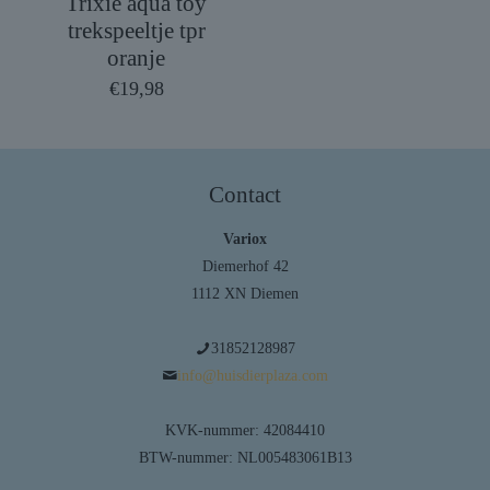
Trixie aqua toy
trekspeeltje tpr
oranje
€
19,98
Contact
Variox
Diemerhof 42
1112 XN Diemen
31852128987
info@huisdierplaza.com
KVK-nummer: 42084410
BTW-nummer: NL005483061B13