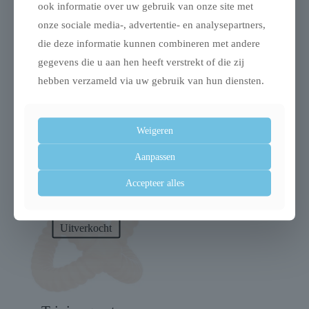
ook informatie over uw gebruik van onze site met
onze sociale media-, advertentie- en analysepartners,
die deze informatie kunnen combineren met andere
Trixie sofa mand
Trixie hondendeken
gegevens die u aan hen heeft verstrekt of die zij
nero
kenny fleece bot /
hebben verzameld via uw gebruik van hun diensten.
meubelbeschermer
pootjes beige
grijs
€
6,99
€
37,99
Weigeren
Aanpassen
Accepteer alles
Uitverkocht