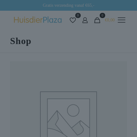
Gratis verzending vanaf €65,-
0
0
€0,00
Shop