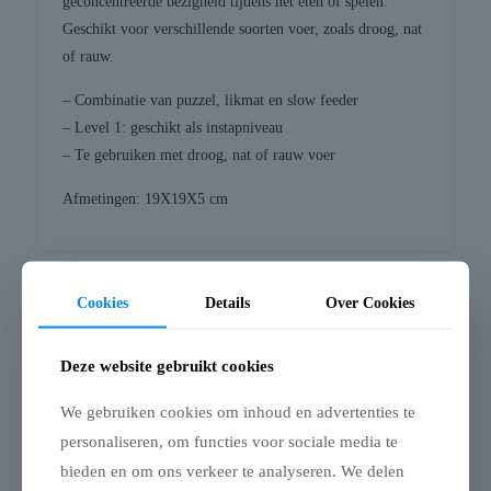
geconcentreerde bezigheid tijdens het eten of spelen.
Geschikt voor verschillende soorten voer, zoals droog, nat
of rauw.
– Combinatie van puzzel, likmat en slow feeder
– Level 1: geschikt als instapniveau
– Te gebruiken met droog, nat of rauw voer
Afmetingen: 19X19X5 cm
Cookies
Details
Over Cookies
Gerelateerde producten
Deze website gebruikt cookies
We gebruiken cookies om inhoud en advertenties te
personaliseren, om functies voor sociale media te
Uitverkocht
bieden en om ons verkeer te analyseren. We delen