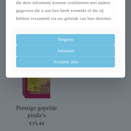
die deze informatie kunnen combineren met andere
gegevens die u aan hen heeft verstrekt of die zij
Back zoo nature
Beaphar vruchtzaad
hebben verzameld via uw gebruik van hun diensten.
discovery leaves
€
4,25
€
3,94
Weigeren
Aanpassen
Accepteer alles
Prestige gepelde
pinda’s
€
19,44