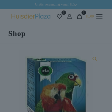
Gratis verzending vanaf €65,-
0
0
€0,00
Shop