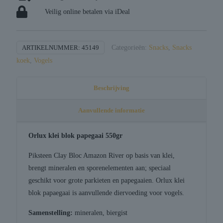
Veilig online betalen via iDeal
ARTIKELNUMMER:
45149
Categorieën:
Snacks
,
Snacks
koek
,
Vogels
Beschrijving
Aanvullende informatie
Orlux klei blok papegaai 550gr
Piksteen Clay Bloc Amazon River op basis van klei,
brengt mineralen en sporenelementen aan; speciaal
geschikt voor grote parkieten en papegaaien. Orlux klei
blok papaegaai is aanvullende diervoeding voor vogels.
Samenstelling:
mineralen, biergist