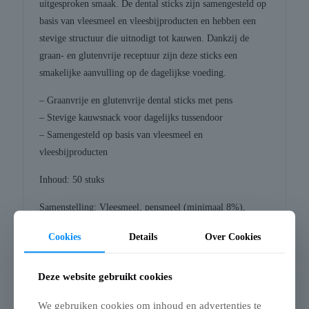
uitgesproken smaak. De dental sticks zijn samengesteld op
basis van vleesmeel en vleesbijproducten en hebben een
stevige structuur die uitnodigt tot kauwen. Dankzij de
graan- en glutenvrije receptuur zijn deze sticks een
smakelijke aanvulling op de dagelijkse voeding.
– Graanvrije en glutenvrije dental sticks met pens
– Stevige kauwsnack voor dagelijks tussendoor
– Samengesteld op basis van vleesmeel en
vleesbijproducten
Inhoud: 50 stuks
Samenstelling: Vleesmeel, pensmeel (minimaal 8%),
propyleenglycol, glycerine
Cookies
Details
Over Cookies
Analytische bestanddelen: Ruw eiwit 47,6%, ruw vet
14,4%, ruwe as 26,5%, ruwe celstof 0,0%, vocht 10,0%
Deze website gebruikt cookies
We gebruiken cookies om inhoud en advertenties te