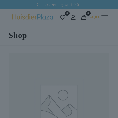
Gratis verzending vanaf €65,-
0
0
€0,00
Shop