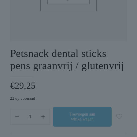
Petsnack dental sticks
pens graanvrij / glutenvrij
€
29,25
22 op voorraad
Petsnack
Toevoegen aan
winkelwagen
dental
sticks
pens