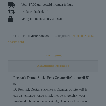
graanvrij
Voor 17.00 uur besteld morgen in huis
/
14 dagen bedenktijd
glutenvrij
Veilig online betalen via iDeal
aantal
ARTIKELNUMMER:
456785
Categorieën:
Honden
,
Snacks
,
Snacks hard
Beschrijving
Aanvullende informatie
Petsnack Dental Sticks Pens Graanvrij/Glutenvrij 50
st
De Petsnack Dental Sticks Pens Graanvrij/Glutenvrij is
een aanvullende hondensnack met pens, geschikt voor
honden die houden van een stevige kauwsnack met een