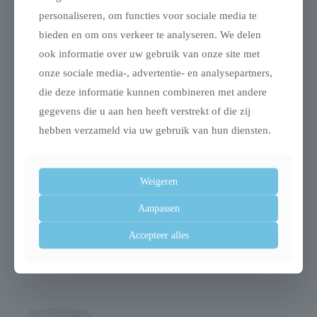
personaliseren, om functies voor sociale media te
Gerelateerde producten
bieden en om ons verkeer te analyseren. We delen
ook informatie over uw gebruik van onze site met
onze sociale media-, advertentie- en analysepartners,
die deze informatie kunnen combineren met andere
gegevens die u aan hen heeft verstrekt of die zij
Uitverkocht
hebben verzameld via uw gebruik van hun diensten.
Weigeren
Trixie aqua toy ring
Trixie hondendeken
Aanpassen
tpr drijvend assorti
kenny fleece bot /
Accepteer alles
pootjes beige
€
29,97
€
6,99