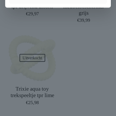
Trixie aqua toy ring
Trixie sofa bed nero
tpr drijvend assorti
meubelbeschermer
grijs
€
29,97
€
39,99
Uitverkocht
Trixie aqua toy
trekspeeltje tpr lime
€
25,98