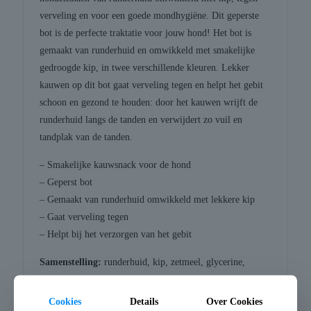
verveling en voor een goede mondhygiëne. Dit geperste
bot is de perfecte traktatie voor jouw hond! Het bot is
gemaakt van runderhuid en omwikkeld met smakelijke
gedroogde kip, in twee verschillende kleuren. Lekker
kauwen op dit bot gaat verveling tegen en helpt het gebit
schoon en gezond te houden: door het kauwen wrijft de
runderhuid langs de tanden en verwijdert zo vuil en
tandplak van de tanden.
– Smakelijke kauwsnack voor de hond
– Geperst bot
– Gemaakt van runderhuid omwikkeld met lekkere kip
– Gaat verveling tegen
– Helpt bij het verzorgen van het gebit
Samenstelling:
runderhuid, kip, zetmeel, glycerine,
sorbitol, zout
Cookies
Details
Over Cookies
Analytische bestanddelen:
eiwit 70%, vet 4%, ruwe