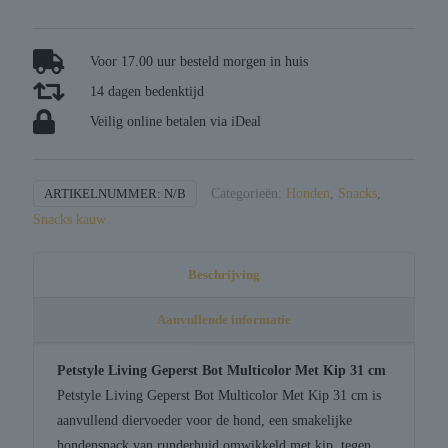
Voor 17.00 uur besteld morgen in huis
14 dagen bedenktijd
Veilig online betalen via iDeal
ARTIKELNUMMER:
N/B
Categorieën:
Honden
,
Snacks
,
Snacks kauw
Beschrijving
Aanvullende informatie
Petstyle Living Geperst Bot Multicolor Met Kip 31 cm
Petstyle Living Geperst Bot Multicolor Met Kip 31 cm is
aanvullend diervoeder voor de hond, een smakelijke
hondensnack van runderhuid omwikkeld met kip, tegen