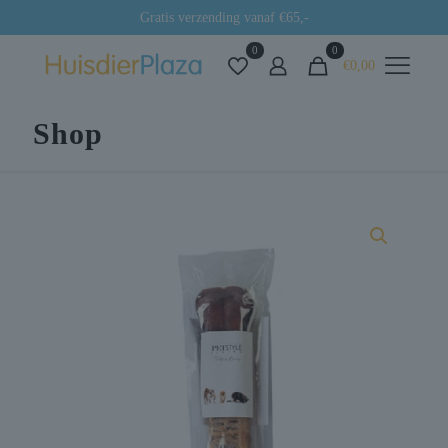
Gratis verzending vanaf €65,-
0
0
€0,00
Shop