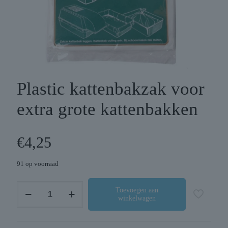
Plastic kattenbakzak voor
extra grote kattenbakken
€
4,25
91 op voorraad
Plastic
Toevoegen aan
winkelwagen
kattenbakzak
voor
extra