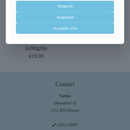
Weigeren
Aanpassen
Accepteer alles
Trixie relax iglo luna
lichtgrijs
€
19,99
Contact
Variox
Diemerhof 42
1112 XN Diemen
31852128987