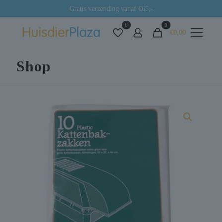
Gratis verzending vanaf €65,-
0
0
€0,00
Shop