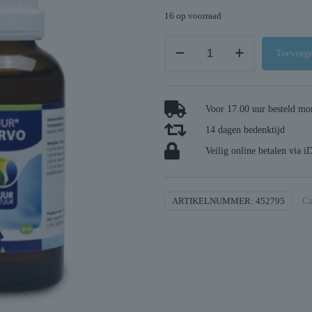
16 op voorraad
Puur
Toevoege
natuur
nervo
aantal
Voor 17.00 uur besteld mor
14 dagen bedenktijd
Veilig online betalen via i
ARTIKELNUMMER:
452795
Ca