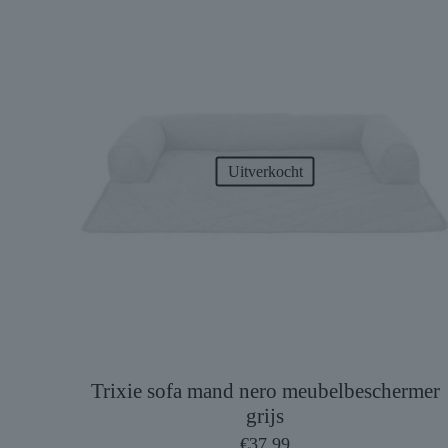
Uitverkocht
Trixie sofa mand nero meubelbeschermer
grijs
€
37,99