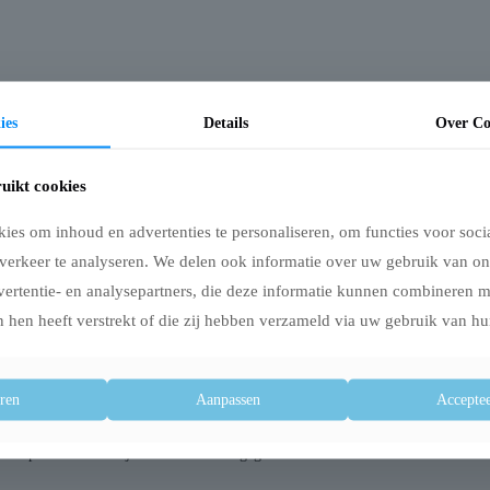
ies
Details
Over Co
len per dag toe te dienen, volstaat 1 keer per dag of 1 keer per 2 dagen. Geef 
uikt cookies
g. Dit is meestal de helft van de aangegeven dosering op de verpakking. Kijk
es om inhoud en advertenties te personaliseren, om functies voor soci
duct kan veilig in een dubbele dosering gegeven worden. Verlaag de dosering bij 
verkeer te analyseren. We delen ook informatie over uw gebruik van on
de behandeling een kortdurende verergering plaatsvinden. Dit betekent dat het d
vertentie- en analysepartners, die deze informatie kunnen combineren 
 hen heeft verstrekt of die zij hebben verzameld via uw gebruik van hu
nd, eventueel verdund met een beetje water. Bij voorkeur niet tegelijkertijd met
ren
Aanpassen
Acceptee
pels op een klein stukje lekkers worden gegeven.