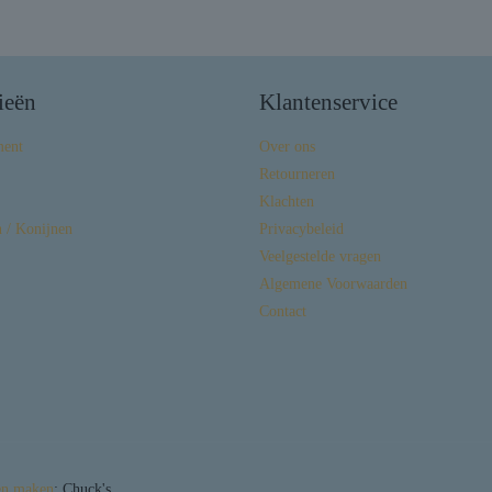
ieën
Klantenservice
ment
Over ons
Retourneren
Klachten
 / Konijnen
Privacybeleid
Veelgestelde vragen
Algemene Voorwaarden
Contact
en maken
: Chuck's