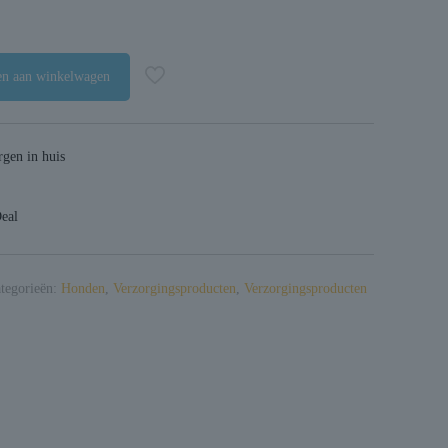
n aan winkelwagen
gen in huis
Deal
tegorieën:
Honden
,
Verzorgingsproducten
,
Verzorgingsproducten