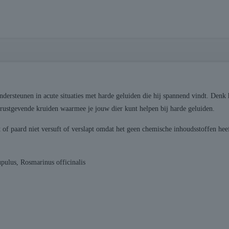
ersteunen in acute situaties met harde geluiden die hij spannend vindt. Denk 
ustgevende kruiden waarmee je jouw dier kunt helpen bij harde geluiden.
f paard niet versuft of verslapt omdat het geen chemische inhoudsstoffen heef
upulus, Rosmarinus officinalis