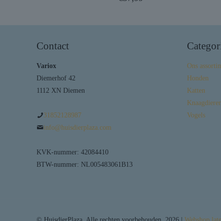
Contact
Categor
Variox
Ons assorti
Diemerhof 42
Honden
1112 XN Diemen
Katten
Knaagdieren
31852128987
Vogels
info@huisdierplaza.com
KVK-nummer: 42084410
BTW-nummer: NL005483061B13
© HuisdierPlaza. Alle rechten voorbehouden. 2026 |
Webshop lat