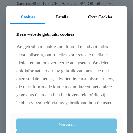
Samenstelling: Lam 70%, Aardappel 4%, Olijfolie 2,4%,
Erwten 1%, Wortel 1%, Mineralen 0,5%, gedroogde algen
Cookies
Details
Over Cookies
(fucus vesiculosus) 0,3%, xylo-oligosachariden,
duindoorn, yucca schidigera-extract
Deze website gebruikt cookies
Analytische bestanddelen: Vocht 75,8%, Ruw eiwit
12,1%, Ruw vet 5,4%, Ruwe as 1,8%, Ruwe celstof 1,1%
We gebruiken cookies om inhoud en advertenties te
personaliseren, om functies voor sociale media te
Toevoegingen: Vitamine E 20 UI
bieden en om ons verkeer te analyseren. We delen
ook informatie over uw gebruik van onze site met
onze sociale media-, advertentie- en analysepartners,
die deze informatie kunnen combineren met andere
Gerelateerde producten
gegevens die u aan hen heeft verstrekt of die zij
hebben verzameld via uw gebruik van hun diensten.
Weigeren
Uitverkocht