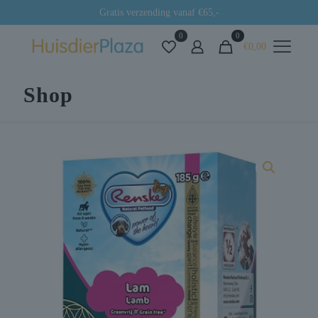
Gratis verzending vanaf €65,-
0
0
€0,00
Shop