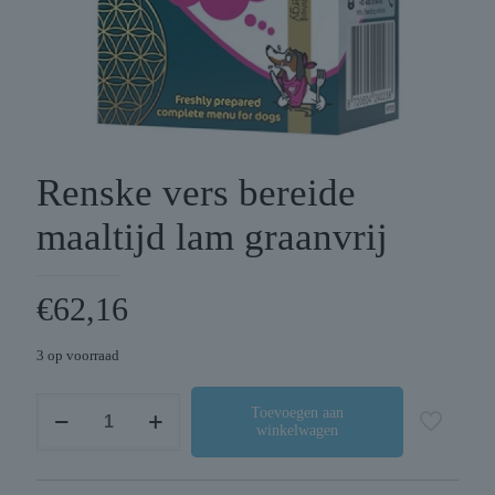
Renske vers bereide
maaltijd lam graanvrij
€
62,16
3 op voorraad
Renske
Toevoegen aan
winkelwagen
vers
bereide
maaltijd