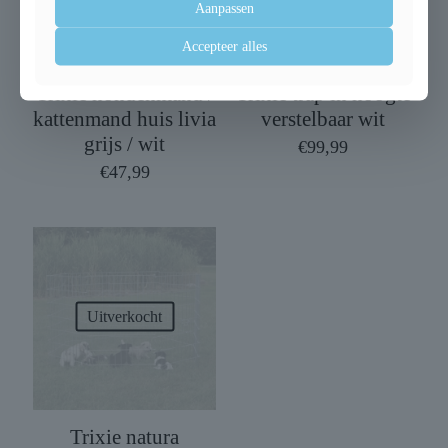
Aanpassen
Accepteer alles
Trixie hondenmand /
Trixie trap in hoogte
kattenmand huis livia
verstelbaar wit
grijs / wit
€
99,99
€
47,99
Uitverkocht
Trixie natura