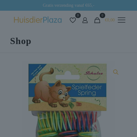
Gratis verzending vanaf €65,-
0
0
€0,00
Shop