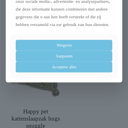
onze sociale media-, advertentie- en analysepartners,
die deze informatie kunnen combineren met andere
gegevens die u aan hen heeft verstrekt of die zij
Trixie kattenmand
Trixie kattenmand
hebben verzameld via uw gebruik van hun diensten.
iglo anton grijs
huis wit
€
9,99
€
99,99
Weigeren
Aanpassen
Accepteer alles
Happy pet
kattenslaapzak hugs
snuggle