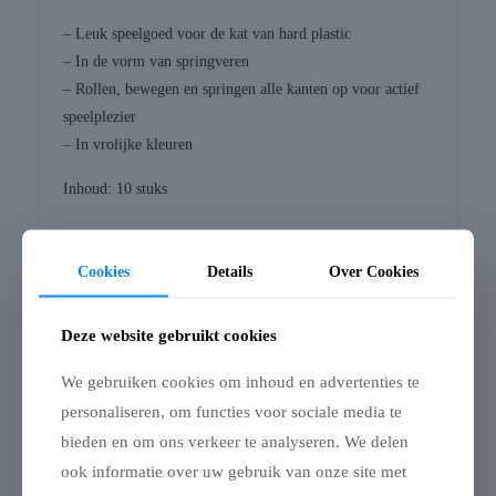
– Leuk speelgoed voor de kat van hard plastic
– In de vorm van springveren
– Rollen, bewegen en springen alle kanten op voor actief
speelplezier
– In vrolijke kleuren
Inhoud: 10 stuks
Cookies
Details
Over Cookies
Gerelateerde producten
Deze website gebruikt cookies
We gebruiken cookies om inhoud en advertenties te
personaliseren, om functies voor sociale media te
bieden en om ons verkeer te analyseren. We delen
Uitverkocht
ook informatie over uw gebruik van onze site met