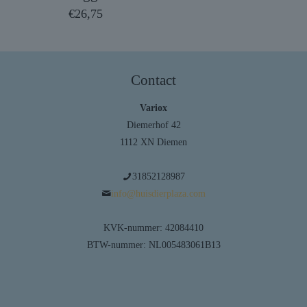
€
26,75
Contact
Variox
Diemerhof 42
1112 XN Diemen
31852128987
info@huisdierplaza.com
KVK-nummer: 42084410
BTW-nummer: NL005483061B13