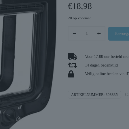
€
18,98
20 op voorraad
Trixie
Toevoege
4-
weg
kattenluik
Voor 17.00 uur besteld mor
inclusief
14 dagen bedenktijd
tunnelstuk
zwart
Veilig online betalen via i
aantal
ARTIKELNUMMER:
398835
Ca