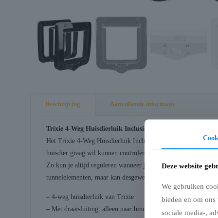
Beschrijving
Aanvullende informatie
Trixie 4-Weg Huisdierluik Inclusief Tunnelstuk Zwart 20
Cook
Het Trixie 4-Weg Huisdierluik Inclusief Tunnelstuk Zwart is e
huisdier graag wil kunnen controleren. Dit huisdierluik heeft e
Zo kun je altijd reguleren wanneer jouw dier naar binnen of n
Deze website gebr
tunnelelementen, maar kan desgewenst met verdere tunnelele
We gebruiken cooki
– 4-weg huisdierluik van Trixie
bieden en om ons 
– Met draaisluiting: alleen naar binnen, alleen naar buiten, al
sociale media-, ad