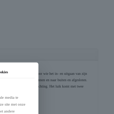
okies
. Een ideaal kattenluik voor wie het in- en uitgaan van zijn
, alleen naar buiten, naar binnen en naar buiten en afgesloten.
te klep met rondom TPR-afdichting. Het luik komt met twee
ale media te
ze site met onze
met andere