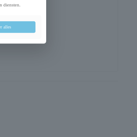
n diensten.
r alles