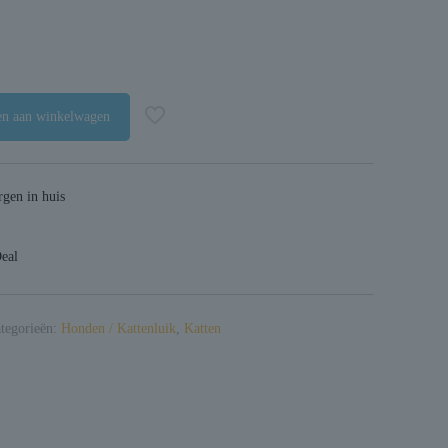
n aan winkelwagen
gen in huis
Deal
tegorieën:
Honden / Kattenluik
,
Katten