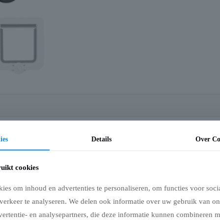
X22 cm
ies
Details
Over Co
en huisdierluik met twee tunnelelementen, met geluidsarme klep en draaisluiting
en draaisluiting die ervoor zorgt dat het luik is ingesteld op alleen naar binnen
aar buiten gaat. Het huisdierluik is voorzien van een geluidsarme, transparan
uikt cookies
menten worden uitgebreid.
es om inhoud en advertenties te personaliseren, om functies voor soci
verkeer te analyseren. We delen ook informatie over uw gebruik van on
lebei of geen van beiden (afgesloten)
vertentie- en analysepartners, die deze informatie kunnen combineren 