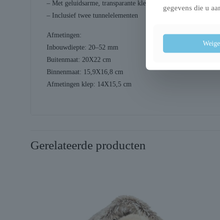
– Met geluidsarme, transparante klep en TPR-afdichting
gegevens die u aan
– Inclusief twee tunnelelementen
Afmetingen:
Weige
Inbouwdiepte: 20–52 mm
Buitenmaat: 20X22 cm
Binnenmaat: 15,9X16,8 cm
Afmetingen klep: 14X15,5 cm
Gerelateerde producten