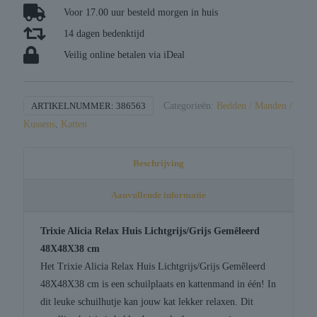
Voor 17.00 uur besteld morgen in huis
14 dagen bedenktijd
Veilig online betalen via iDeal
ARTIKELNUMMER:
386563
Categorieën:
Bedden / Manden /
Kussens
,
Katten
Beschrijving
Aanvullende informatie
Trixie Alicia Relax Huis Lichtgrijs/Grijs Gemêleerd
48X48X38 cm
Het Trixie Alicia Relax Huis Lichtgrijs/Grijs Gemêleerd
48X48X38 cm is een schuilplaats en kattenmand in één! In
dit leuke schuilhutje kan jouw kat lekker relaxen. Dit