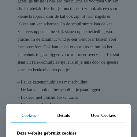
gezellige huisje is bekleed met pluche en voorzien van een
sisal-krabvlak. Het huisje functioneert zo ook als een soort
kleine krabpaal, daar de kat ook zijn of haar nagels er
lekker aan kan scherpen. In de schuilruimte kan de kat
zich verstoppen en heerlijk slapen op de bekleding van
pluche. In de schuilhut vind je een wendbaar kussen voor
meer comfort. Ook kan je kat ervoor kiezen om op het
kattenhuis te gaan liggen voor wat meer overzicht. Tot slot
staat dit relax-schuilplaatsje leuk in je huis door de speelse
vorm en beukenhouten pootjes.
– Leuke kattenschuilplaats met schuilhut
– De kat kan ook op het schuilhutje gaan liggen
– Bekleed met pluche, lekker zacht
– Met een sisal-krabvlak
Cookies
Details
Over Cookies
Afmeting: 48X48X38 cm
Deze website gebruikt cookies