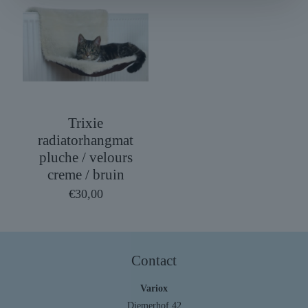
Trixie
radiatorhangmat
pluche / velours
creme / bruin
€
30,00
Contact
Variox
Diemerhof 42