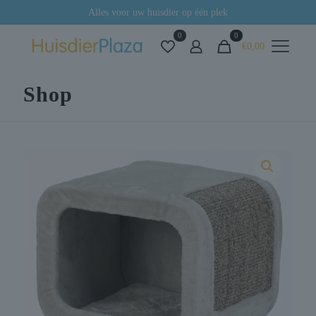
Alles voor uw huisdier op één plek
0
0
€0,00
Shop