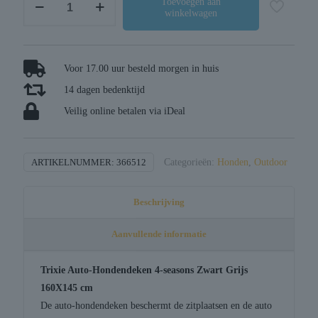
Toevoegen aan
winkelwagen
auto-
hondendeken
4-
seasons
Voor 17.00 uur besteld morgen in huis
zwart
14 dagen bedenktijd
/
Veilig online betalen via iDeal
grijs
aantal
ARTIKELNUMMER:
366512
Categorieën:
Honden
,
Outdoor
Beschrijving
Aanvullende informatie
Trixie Auto-Hondendeken 4-seasons Zwart Grijs
160X145 cm
De auto-hondendeken beschermt de zitplaatsen en de auto