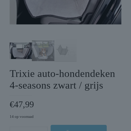
Trixie auto-hondendeken
4-seasons zwart / grijs
€
47,99
14 op voorraad
Trixie