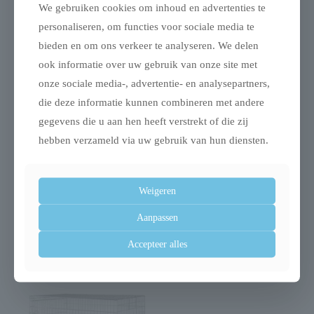
Gerelateerde producten
We gebruiken cookies om inhoud en advertenties te
personaliseren, om functies voor sociale media te
bieden en om ons verkeer te analyseren. We delen
ook informatie over uw gebruik van onze site met
onze sociale media-, advertentie- en analysepartners,
Uitverkocht
die deze informatie kunnen combineren met andere
gegevens die u aan hen heeft verstrekt of die zij
hebben verzameld via uw gebruik van hun diensten.
Trixie dog activity
Trixie tube guard
mot-fun aqua
tubebeschermer
Weigeren
speelgoed drijvend
€
4,49
Aanpassen
rood assorti
Accepteer alles
€
26,97