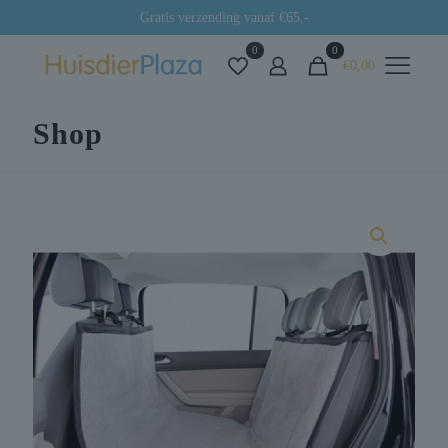
Gratis verzending vanaf €65,-
0
0
€0,00
Shop