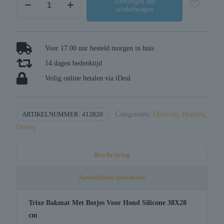
Toevoegen aan
winkelwagen
bakmat
met
botjes
voor
Voor 17.00 uur besteld morgen in huis
hond
14 dagen bedenktijd
silicone
Veilig online betalen via iDeal
aantal
ARTIKELNUMMER:
412820
Categorieën:
Diversen
,
Honden
,
Overig
Beschrijving
Aanvullende informatie
Trixe Bakmat Met Botjes Voor Hond Silicone 38X28
cm