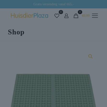
Gratis verzending vanaf €65,-
0
0
€0,00
Shop