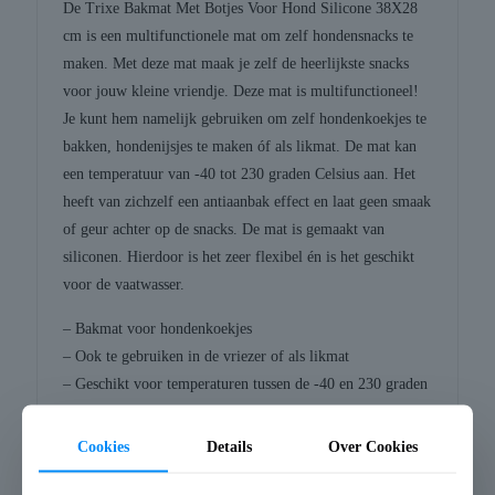
De Trixe Bakmat Met Botjes Voor Hond Silicone 38X28
cm is een multifunctionele mat om zelf hondensnacks te
maken. Met deze mat maak je zelf de heerlijkste snacks
voor jouw kleine vriendje. Deze mat is multifunctioneel!
Je kunt hem namelijk gebruiken om zelf hondenkoekjes te
bakken, hondenijsjes te maken óf als likmat. De mat kan
een temperatuur van -40 tot 230 graden Celsius aan. Het
heeft van zichzelf een antiaanbak effect en laat geen smaak
of geur achter op de snacks. De mat is gemaakt van
siliconen. Hierdoor is het zeer flexibel én is het geschikt
voor de vaatwasser.
– Bakmat voor hondenkoekjes
– Ook te gebruiken in de vriezer of als likmat
– Geschikt voor temperaturen tussen de -40 en 230 graden
Celsius
– Kan in de vaatwasser
Cookies
Details
Over Cookies
Afmeting: 38X28 cm