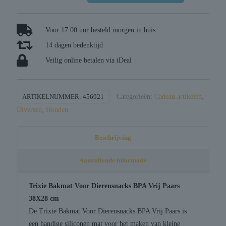
voor
dierensnacks
bpa
Voor 17.00 uur besteld morgen in huis
vrij
14 dagen bedenktijd
paars
Veilig online betalen via iDeal
aantal
ARTIKELNUMMER:
456921
Categorieën:
Cadeau artikelen
,
Diversen
,
Honden
Beschrijving
Aanvullende informatie
Trixie Bakmat Voor Dierensnacks BPA Vrij Paars
38X28 cm
De Trixie Bakmat Voor Dierensnacks BPA Vrij Paars is
een handige siliconen mat voor het maken van kleine