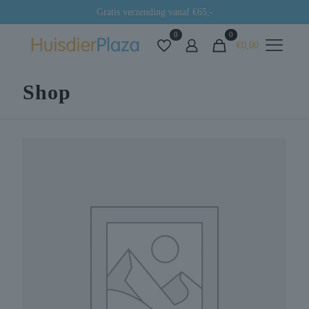
Gratis verzending vanaf €65,-
0
0
€0,00
Shop