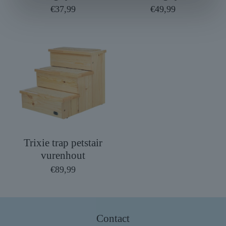
€
37,99
€
49,99
Trixie trap petstair
vurenhout
€
89,99
Contact