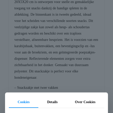
20X5X20 cm is ontworpen voor snelle en gemakkelijke
toegang tot snacks dankzij de handige spleten in de
afdekking. De binnenkant is in tweeën gedeeld, ideaal
voor het scheiden van verschillende soorten snacks. Dit
veelzijdige zakje kan zowel als heup- als schoudertas
gedragen worden en beschikt over een traploos
verstelbare, afneembare heupriem. Het is voorzien van een
karabijnhaak, buitenvakken, een bevestigingsclip en -lus
voor aan de broekriem, en een geïntegreerde poepzakjes-
dispenser. Reflecterende elementen zorgen voor extra
zichtbaarheid in het donker. Gemaakt van duurzaam
polyester. Dit snackzakje is perfect voor elke
hondeneigenaar.
– Snackzakje met twee vakken
– Gemakkelijke toegang dankzij de handige spleten in de
afdekking
Cookies
Details
Over Cookies
– Als heup- of schoudertas of aan de riem te dragen