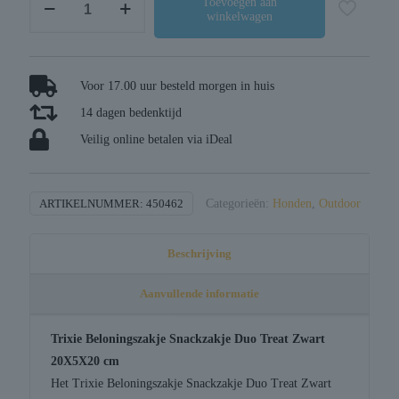
Toevoegen aan
winkelwagen
beloningszakje
snackzakje
duo
treat
Voor 17.00 uur besteld morgen in huis
zwart
14 dagen bedenktijd
aantal
Veilig online betalen via iDeal
ARTIKELNUMMER:
450462
Categorieën:
Honden
,
Outdoor
Beschrijving
Aanvullende informatie
Trixie Beloningszakje Snackzakje Duo Treat Zwart
20X5X20 cm
Het Trixie Beloningszakje Snackzakje Duo Treat Zwart