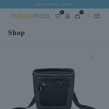
Gratis verzending vanaf €65,-
0
0
€0,00
Shop