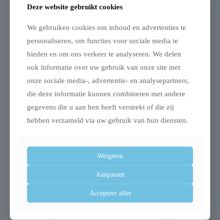
Deze website gebruikt cookies
Afmeting: 20X5X20 cm
We gebruiken cookies om inhoud en advertenties te
personaliseren, om functies voor sociale media te
bieden en om ons verkeer te analyseren. We delen
Gerelateerde producten
ook informatie over uw gebruik van onze site met
onze sociale media-, advertentie- en analysepartners,
die deze informatie kunnen combineren met andere
gegevens die u aan hen heeft verstrekt of die zij
Uitverkocht
hebben verzameld via uw gebruik van hun diensten.
Weigeren
Aanpassen
Trixie sofa mand
Trixie hondenmand
nero
huis noah vitaal
Accepteer alles
meubelbeschermer
schuimrubber
grijs
lichtgrijs