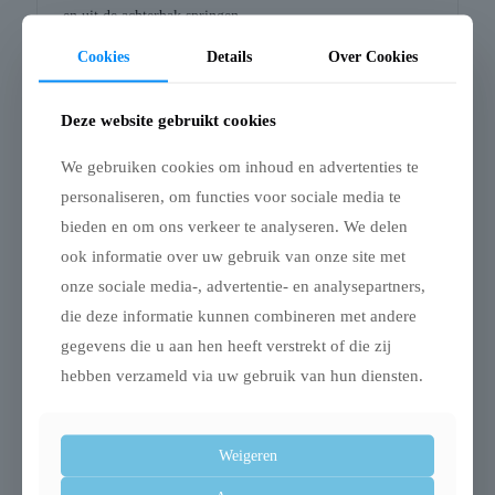
en uit de achterbak springen
– Voorkomt schade aan de bumper door nagels
Cookies
Details
Over Cookies
– Eenvoudig te bevestigen aan de laadhaken in de
kofferbak met banden met karabijnhaken
Deze website gebruikt cookies
– Ruimtebesparend op te bergen
We gebruiken cookies om inhoud en advertenties te
Afmetingen: 80X63 cm
personaliseren, om functies voor sociale media te
bieden en om ons verkeer te analyseren. We delen
ook informatie over uw gebruik van onze site met
Gerelateerde producten
onze sociale media-, advertentie- en analysepartners,
die deze informatie kunnen combineren met andere
gegevens die u aan hen heeft verstrekt of die zij
hebben verzameld via uw gebruik van hun diensten.
Uitverkocht
Weigeren