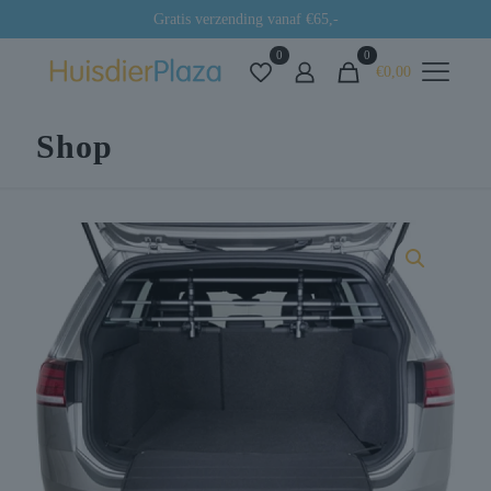
Gratis verzending vanaf €65,-
0
0
€0,00
Shop