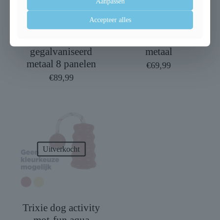
Aanpassen
Accepteer alles
Trixie natura
Trixie bench
puppyren
gegalvaniseerd
gegalvaniseerd
metaal
metaal 8 panelen
€
69,99
€
89,99
Uitverkocht
Trixie dog activity