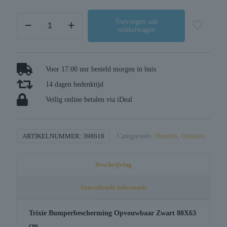
Trixie
Toevoegen aan
winkelwagen
bumperbescherming
opvouwbaar
zwart
aantal
Voor 17.00 uur besteld morgen in huis
14 dagen bedenktijd
Veilig online betalen via iDeal
ARTIKELNUMMER:
398618
Categorieën:
Honden
,
Outdoor
Beschrijving
Aanvullende informatie
Trixie Bumperbescherming Opvouwbaar Zwart 80X63
cm