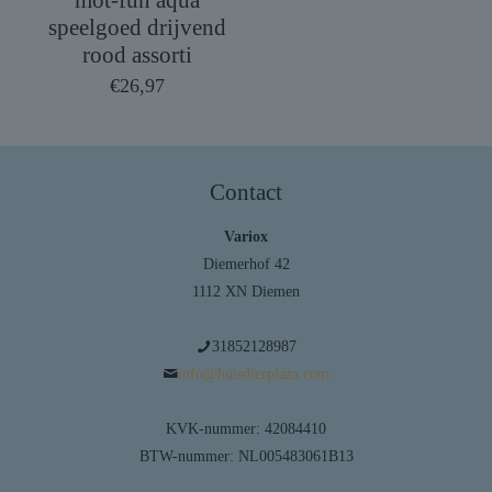
mot-fun aqua
speelgoed drijvend
rood assorti
€
26,97
Contact
Variox
Diemerhof 42
1112 XN Diemen
31852128987
info@huisdierplaza.com
KVK-nummer: 42084410
BTW-nummer: NL005483061B13