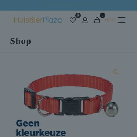
Alles voor uw huisdier op één plek
0
0
€0,00
Shop