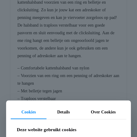
kattenhalsband voorzien van een ring en belletje en
clicksluiting. Zo kun je jouw kat een adreskoker of
penning meegeven en kan je viervoeter zorgeloos op pad!
De halsband is traploos verstelbaar voor een goede
pasvorm en sluit eenvoudig met de clicksluiting. Aan de
ene ring hangt een belletje om ongeoorloofd jagen te
voorkomen, de andere kun je ook gebruiken om een
penning of adreskoker aan te hangen.
– Comfortabele kattenhalsband van nylon
– Voorzien van een ring om een penning of adreskoker aan
te hangen
– Met belletje tegen jagen
– Traploos verstelbaar
– Met clicksluiting
Cookies
Details
Over Cookies
Let op: de halsband wordt assorti geleverd, online geen
kleurkeuze mogelijk!
Deze website gebruikt cookies