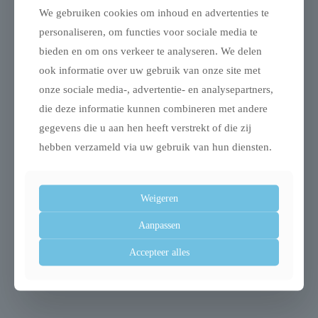
We gebruiken cookies om inhoud en advertenties te
personaliseren, om functies voor sociale media te
Gerelateerde producten
bieden en om ons verkeer te analyseren. We delen
ook informatie over uw gebruik van onze site met
onze sociale media-, advertentie- en analysepartners,
die deze informatie kunnen combineren met andere
gegevens die u aan hen heeft verstrekt of die zij
hebben verzameld via uw gebruik van hun diensten.
Weigeren
Radiator hangmat
Croci kattenmand
Aanpassen
zwart
iglo gemeleerd zwart
Accepteer alles
/ wit
€
17,75
€
54,75