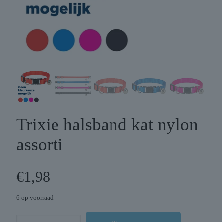
Trixie halsband kat nylon
assorti
€
1,98
6 op voorraad
Trixie