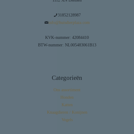
1112 XN Diemen
31852128987
info@huisdierplaza.com
KVK-nummer: 42084410
BTW-nummer: NL005483061B13
Categorieën
Ons assortiment
Honden
Katten
Knaagdieren / Konijnen
Vogels