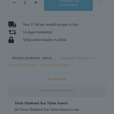
Toevoegen aan
winkelwagen
halsband
kat
nylon
assorti
Voor 17.00 uur besteld morgen in huis
aantal
14 dagen bedenktijd
Veilig online betalen via iDeal
ARTIKELNUMMER:
399161
Categorieën:
Halsbanden /
Lijnen
,
Halsbanden / Lijnen overig
,
Katten
Beschrijving
Aanvullende informatie
Trixie Halsband Kat Nylon Assorti
De Trixie Halsband Kat Nylon Assorti is een