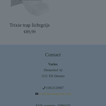
Trixie trap lichtgrijs
€
89,99
Contact
Variox
Diemerhof 42
1112 XN Diemen
31852128987
info@huisdierplaza.com
KVK-nummer: 42084410