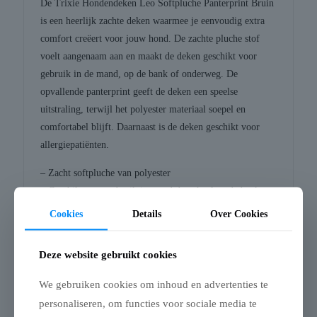
De Trixie Hondendeken Leo Softpluche Panterprint Bruin
is een heerlijk zachte deken waarmee je eenvoudig extra
comfort creëert voor jouw hond. De zachte pluche stof
voelt aangenaam aan en maakt de deken geschikt voor
gebruik in de mand, op de bank of onderweg. De
opvallende panterprint geeft de deken een speelse
uitstraling, terwijl het polyester materiaal soepel en
comfortabel blijft. Daarnaast is de deken geschikt voor
allergiepatiënten.
– Zacht softpluche van polyester
– Geschikt voor gebruik in mand, bench of op de bank
– Geschikt voor allergiepatiënten
Cookies
Details
Over Cookies
Afmetingen: 150X100 cm
Deze website gebruikt cookies
We gebruiken cookies om inhoud en advertenties te
personaliseren, om functies voor sociale media te
Gerelateerde producten