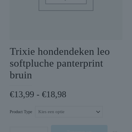
Trixie hondendeken leo
softpluche panterprint
bruin
Prijsklasse:
€
13,99
-
€
18,98
€13,99
tot
Product Type
€18,98
Trixie
Toevoegen aan