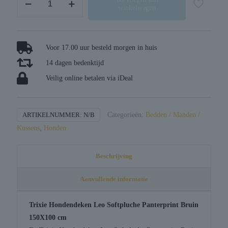
winkelwagen
hondendeken
leo
softpluche
panterprint
Voor 17.00 uur besteld morgen in huis
bruin
14 dagen bedenktijd
aantal
Veilig online betalen via iDeal
ARTIKELNUMMER:
N/B
Categorieën:
Bedden / Manden /
Kussens
,
Honden
Beschrijving
Aanvullende informatie
Trixie Hondendeken Leo Softpluche Panterprint Bruin
150X100 cm