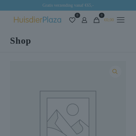
Gratis verzending vanaf €65,-
0
0
€0,00
Shop