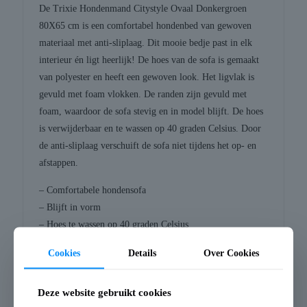
De Trixie Hondenmand Citystyle Ovaal Donkergroen
80X65 cm is een comfortabel hondenbed van gewoven
materiaal met anti-sliplaag. Dit mooie bedje past in elk
interieur én ligt heerlijk! De hoes van de sofa is gemaakt
van polyester en heeft een gewoven look. Het ligvlak is
gevuld met foam vlokken. De randen zijn gevuld met
foam, waardoor de sofa stevig en in model blijft. De hoes
is verwijderbaar en te wassen op 40 graden Celsius. Door
de anti-sliplaag verschuift de sofa niet tijdens het op- en
afstappen.
– Comfortabele hondensofa
– Blijft in vorm
– Hoes te wassen op 40 graden Celsius
– Anti-sliplaag
Cookies
Details
Over Cookies
Afmeting: 80X65 cm
Deze website gebruikt cookies