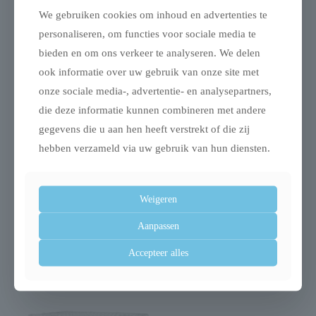
We gebruiken cookies om inhoud en advertenties te
personaliseren, om functies voor sociale media te
Gerelateerde producten
bieden en om ons verkeer te analyseren. We delen
ook informatie over uw gebruik van onze site met
onze sociale media-, advertentie- en analysepartners,
die deze informatie kunnen combineren met andere
Uitverkocht
gegevens die u aan hen heeft verstrekt of die zij
hebben verzameld via uw gebruik van hun diensten.
Weigeren
Trixie aqua toy ring
Trixie sofa bed nero
tpr drijvend assorti
meubelbeschermer
Aanpassen
grijs
€
29,97
Accepteer alles
€
39,99