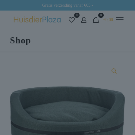
Gratis verzending vanaf €65,-
0
0
€0,00
Shop