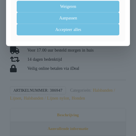
10 op voorraad
Weigeren
Aanpassen
Trixie
Toevoegen aan
winkelwagen
hondentuig
Accepteer alles
stay
zwart
aantal
Voor 17.00 uur besteld morgen in huis
14 dagen bedenktijd
Veilig online betalen via iDeal
ARTIKELNUMMER:
386947
Categorieën:
Halsbanden /
Lijnen
,
Halsbanden / Lijnen nylon
,
Honden
Beschrijving
Aanvullende informatie