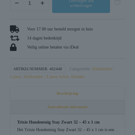
Toevoegen aan
winkelwagen
hondentuig
stay
zwart
aantal
Voor 17.00 uur besteld morgen in huis
14 dagen bedenktijd
Veilig online betalen via iDeal
ARTIKELNUMMER:
402448
Categorieën:
Halsbanden /
Lijnen
,
Halsbanden / Lijnen nylon
,
Honden
Beschrijving
Aanvullende informatie
Trixie Hondentuig Stay Zwart 32 – 45 x 1 cm
Het Trixie Hondentuig Stay Zwart 32 – 45 x 1 cm is een