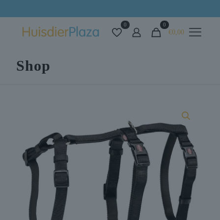
Alles voor uw huisdier op één plek
0
0
€0,00
Shop