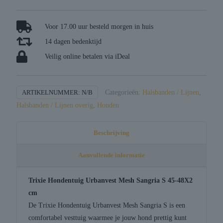
urbanvest
mesh
sangria
Voor 17.00 uur besteld morgen in huis
aantal
14 dagen bedenktijd
Veilig online betalen via iDeal
ARTIKELNUMMER:
N/B
Categorieën:
Halsbanden / Lijnen
,
Halsbanden / Lijnen overig
,
Honden
Beschrijving
Aanvullende informatie
Trixie Hondentuig Urbanvest Mesh Sangria S 45-48X2
cm
De Trixie Hondentuig Urbanvest Mesh Sangria S is een
comfortabel vesttuig waarmee je jouw hond prettig kunt