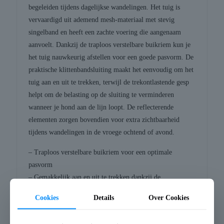
begeleiden tijdens dagelijkse wandelingen. Het tuig is
vervaardigd uit ademend mesh-materiaal met stevig
singelband en heeft een zachte voering die aangenaam
aanvoelt. Dankzij de traploos verstelbare buikriem kun je
het tuig nauwkeurig afstellen voor een goede pasvorm. De
praktische klittenbandsluiting maakt het eenvoudig om het
tuig aan en uit te trekken, terwijl de trekontlastende gesp
helpt om de belasting op de sluiting te verminderen
wanneer je hond aan de lijn loopt. De reflecterende
elementen zorgen bovendien voor extra zichtbaarheid
tijdens wandelingen in de vroege ochtend of avond.
– Traploos verstelbare buikriem voor een optimale
pasvorm
– Gemakkelijk aan en uit te trekken dankzij de
klittenbandsluiting
Cookies
Details
Over Cookies
– Trekontlastende gesp vermindert belasting op de sluiting
Afmetingen: 45-48X2 cm (S)