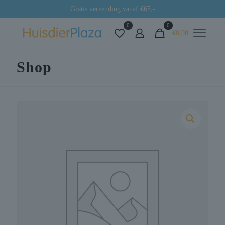
Gratis verzending vanaf €65,-
0
0
€0,00
Shop