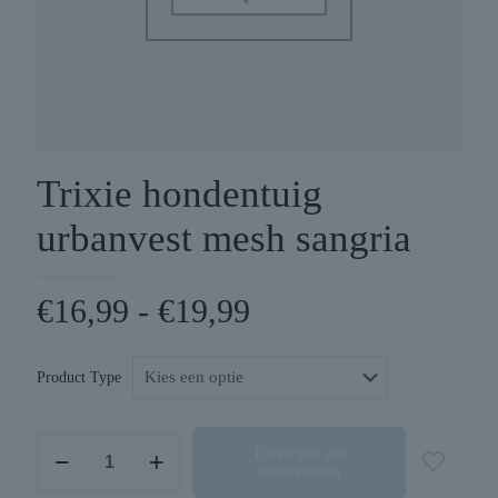
Trixie hondentuig
urbanvest mesh sangria
Prijsklasse:
€
16,99
-
€
19,99
€16,99
tot
Product Type
€19,99
Trixie
Toevoegen aan
winkelwagen
hondentuig