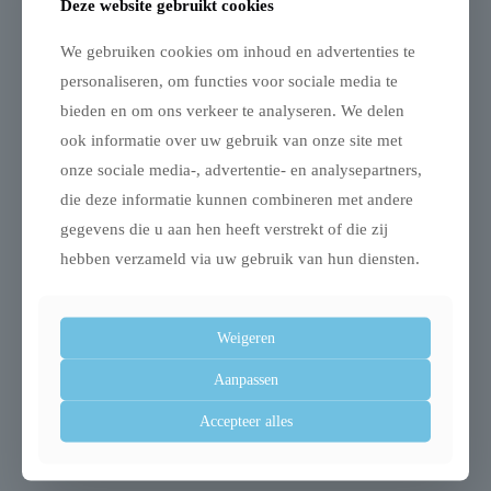
Deze website gebruikt cookies
We gebruiken cookies om inhoud en advertenties te
personaliseren, om functies voor sociale media te
bieden en om ons verkeer te analyseren. We delen
Gerelateerde producten
ook informatie over uw gebruik van onze site met
onze sociale media-, advertentie- en analysepartners,
die deze informatie kunnen combineren met andere
gegevens die u aan hen heeft verstrekt of die zij
Uitverkocht
Uitverkocht
hebben verzameld via uw gebruik van hun diensten.
Weigeren
Flexi lichtsysteem
Trixie aqua toy
Aanpassen
voor honden led usb
trekspeeltje tpr lime
Accepteer alles
zwart
€
25,98
€
19,99