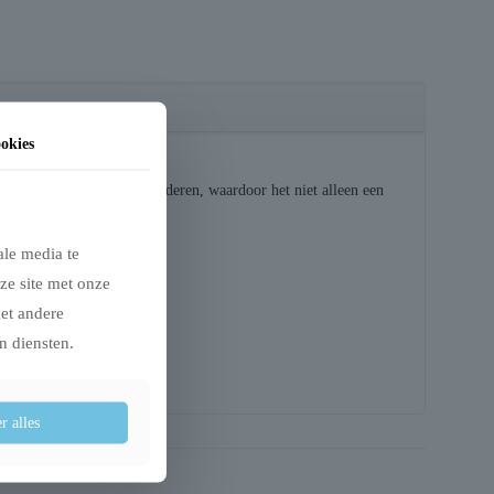
okies
s en afgewerkt met maïsbladeren, waardoor het niet alleen een
 natuurlijke uitstraling.
ale media te
ze site met onze
met andere
n diensten.
r alles