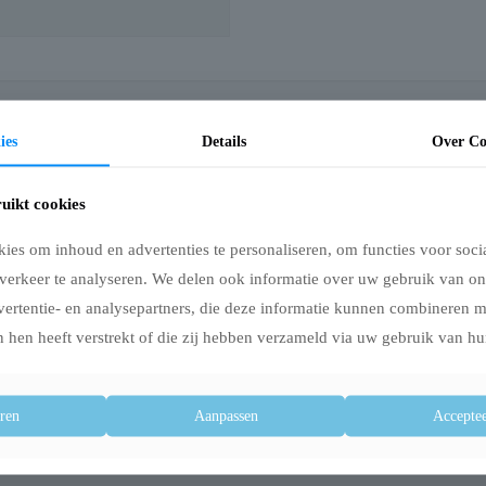
ies
Details
Over Co
huisje voor konijnen en knaagdieren. Het huisje is gemaakt van gevlochten gra
uikt cookies
ekken. Dankzij de natuurlijke materialen past het perfect in een verblijf met een
es om inhoud en advertenties te personaliseren, om functies voor soci
verkeer te analyseren. We delen ook informatie over uw gebruik van on
ren
vertentie- en analysepartners, die deze informatie kunnen combineren 
 hen heeft verstrekt of die zij hebben verzameld via uw gebruik van hu
ren
Aanpassen
Acceptee