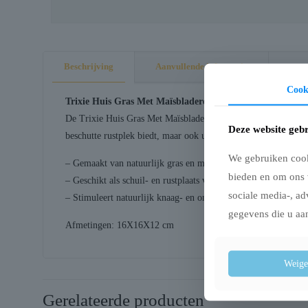
Beschrijving
Aanvullende informatie
Cook
Trixie Huis Gras Met Maïsbladeren 16X16X12 cm
De Trixie Huis Gras Met Maïsbladeren is een natuurlijk schuil
Deze website gebr
beschutte rustplek biedt, maar ook uitnodigt tot knagen en ontd
We gebruiken cooki
– Gemaakt van natuurlijk gras en maïsbladeren
bieden en om ons 
– Geschikt als schuil- en rustplaats voor konijnen en knaagdie
sociale media-, ad
– Stimuleert natuurlijk knaag- en ontdekkingsgedrag
gegevens die u aan
Afmetingen: 16X16X12 cm
Weige
Gerelateerde producten