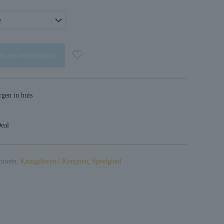
99
99
n aan winkelwagen
gen in huis
Deal
orieën:
Knaagdieren / Konijnen
,
Speelgoed