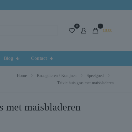
0
0
€0,00
Blog
Contact
Home
Knaagdieren / Konijnen
Speelgoed
Trixie huis gras met maisbladeren
as met maisbladeren
sklasse: