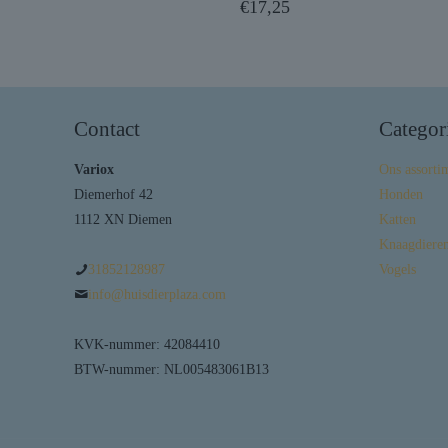
€
17,25
Contact
Categor
Variox
Ons assorti
Diemerhof 42
Honden
1112 XN Diemen
Katten
Knaagdieren
31852128987
Vogels
info@huisdierplaza.com
KVK-nummer: 42084410
BTW-nummer: NL005483061B13