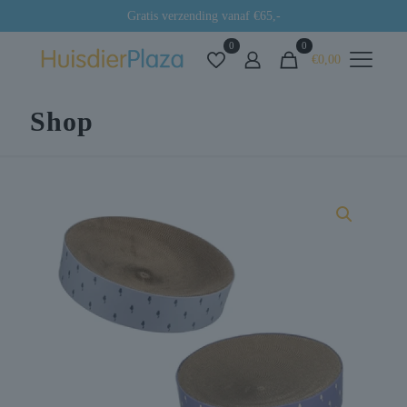
Gratis verzending vanaf €65,-
0
0
€0,00
Shop