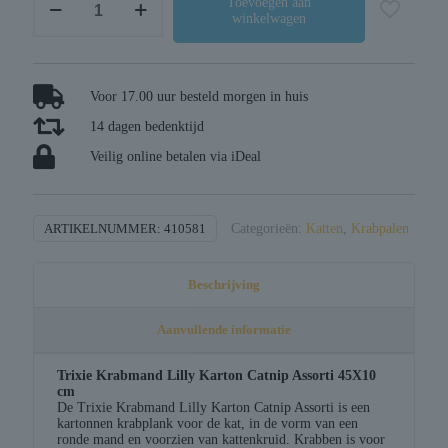
Toevoegen aan
winkelwagen
krabmand
lilly
karton
catnip
Voor 17.00 uur besteld morgen in huis
assorti
14 dagen bedenktijd
aantal
Veilig online betalen via iDeal
ARTIKELNUMMER:
410581
Categorieën:
Katten
,
Krabpalen
Beschrijving
Aanvullende informatie
Trixie Krabmand Lilly Karton Catnip Assorti 45X10
cm
De Trixie Krabmand Lilly Karton Catnip Assorti is een
kartonnen krabplank voor de kat, in de vorm van een
ronde mand en voorzien van kattenkruid. Krabben is voor