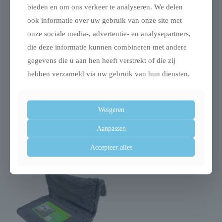
bieden en om ons verkeer te analyseren. We delen
ook informatie over uw gebruik van onze site met
onze sociale media-, advertentie- en analysepartners,
Uitverkocht
die deze informatie kunnen combineren met andere
gegevens die u aan hen heeft verstrekt of die zij
hebben verzameld via uw gebruik van hun diensten.
Trixie alicia relax
Trixie kattendeken
huis lichtgrijs / grijs
mimi soft saliegroen
Weigeren
gemeleerd
€
9,99
Aanpassen
€
99,99
Accepteer alles