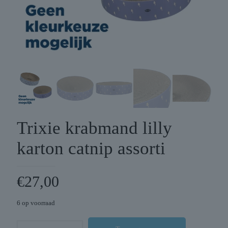
Trixie krabmand lilly
karton catnip assorti
€
27,00
6 op voorraad
Trixie