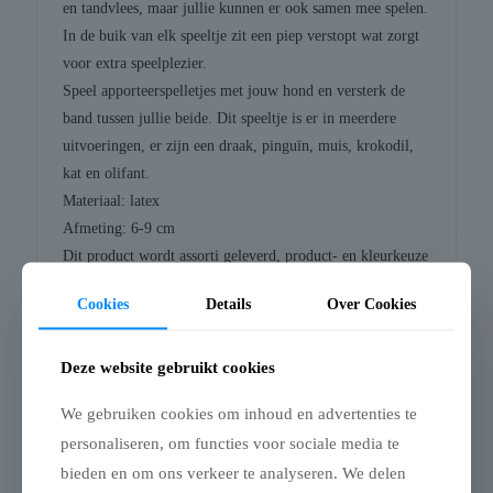
en tandvlees, maar jullie kunnen er ook samen mee spelen.
In de buik van elk speeltje zit een piep verstopt wat zorgt
voor extra speelplezier.
Speel apporteerspelletjes met jouw hond en versterk de
band tussen jullie beide. Dit speeltje is er in meerdere
uitvoeringen, er zijn een draak, pinguïn, muis, krokodil,
kat en olifant.
Materiaal: latex
Afmeting: 6-9 cm
Dit product wordt assorti geleverd, product- en kleurkeuze
zijn niet mogelijk. Dit latex speeltje is in meerdere
Cookies
Details
Over Cookies
vormen en maten verkrijgbaar.
Deze website gebruikt cookies
We gebruiken cookies om inhoud en advertenties te
Gerelateerde producten
personaliseren, om functies voor sociale media te
bieden en om ons verkeer te analyseren. We delen