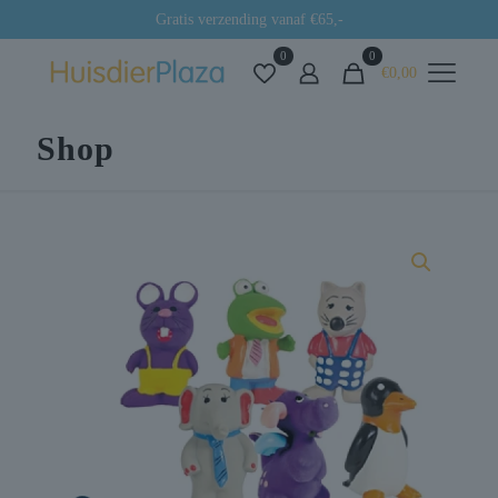
Gratis verzending vanaf €65,-
0
0
€0,00
Shop