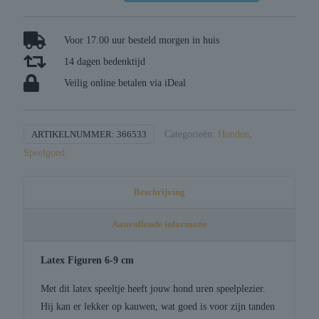
figuren
assorti
aantal
Voor 17.00 uur besteld morgen in huis
14 dagen bedenktijd
Veilig online betalen via iDeal
ARTIKELNUMMER:
366533
Categorieën:
Honden
,
Speelgoed
Beschrijving
Aanvullende informatie
Latex Figuren 6-9 cm
Met dit latex speeltje heeft jouw hond uren speelplezier.
Hij kan er lekker op kauwen, wat goed is voor zijn tanden