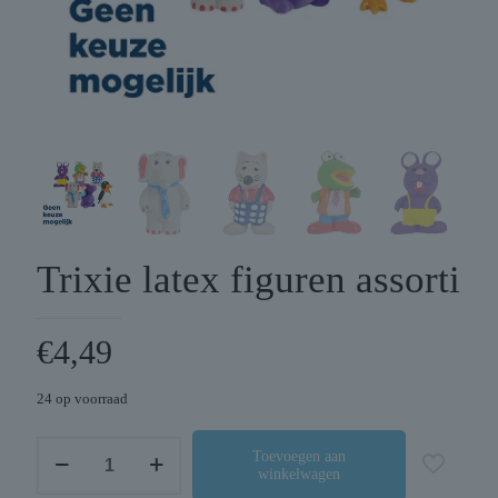
Trixie latex figuren assorti
€
4,49
24 op voorraad
Trixie
Toevoegen aan
winkelwagen
latex